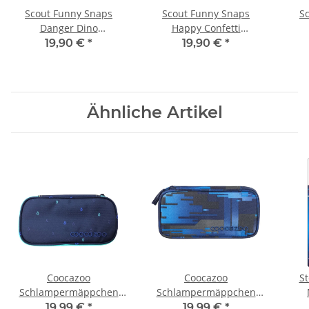
Scout Funny Snaps
Scout Funny Snaps
S
Danger Dino
Happy Confetti
S763800102700
S763800126700
19,90 €
*
19,90 €
*
Ähnliche Artikel
Coocazoo
Coocazoo
St
Schlampermäppchen
Schlampermäppchen
Happy Raindrops
Deep Matrix
19,99 €
*
19,99 €
*