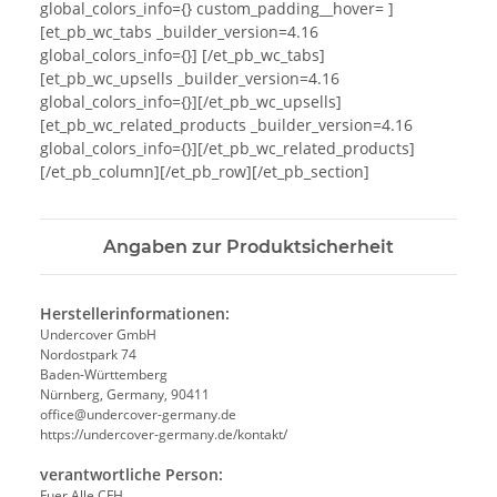
global_colors_info={} custom_padding__hover= ]
[et_pb_wc_tabs _builder_version=4.16
global_colors_info={}] [/et_pb_wc_tabs]
[et_pb_wc_upsells _builder_version=4.16
global_colors_info={}][/et_pb_wc_upsells]
[et_pb_wc_related_products _builder_version=4.16
global_colors_info={}][/et_pb_wc_related_products]
[/et_pb_column][/et_pb_row][/et_pb_section]
Angaben zur Produktsicherheit
Herstellerinformationen:
Undercover GmbH
Nordostpark 74
Baden-Württemberg
Nürnberg, Germany, 90411
office@undercover-germany.de
https://undercover-germany.de/kontakt/
verantwortliche Person:
Fuer Alle CFH