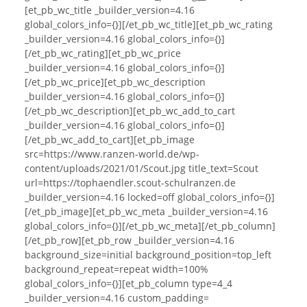
[et_pb_wc_title _builder_version=4.16
global_colors_info={}][/et_pb_wc_title][et_pb_wc_rating
_builder_version=4.16 global_colors_info={}]
[/et_pb_wc_rating][et_pb_wc_price
_builder_version=4.16 global_colors_info={}]
[/et_pb_wc_price][et_pb_wc_description
_builder_version=4.16 global_colors_info={}]
[/et_pb_wc_description][et_pb_wc_add_to_cart
_builder_version=4.16 global_colors_info={}]
[/et_pb_wc_add_to_cart][et_pb_image
src=https://www.ranzen-world.de/wp-
content/uploads/2021/01/Scout.jpg title_text=Scout
url=https://tophaendler.scout-schulranzen.de
_builder_version=4.16 locked=off global_colors_info={}]
[/et_pb_image][et_pb_wc_meta _builder_version=4.16
global_colors_info={}][/et_pb_wc_meta][/et_pb_column]
[/et_pb_row][et_pb_row _builder_version=4.16
background_size=initial background_position=top_left
background_repeat=repeat width=100%
global_colors_info={}][et_pb_column type=4_4
_builder_version=4.16 custom_padding=