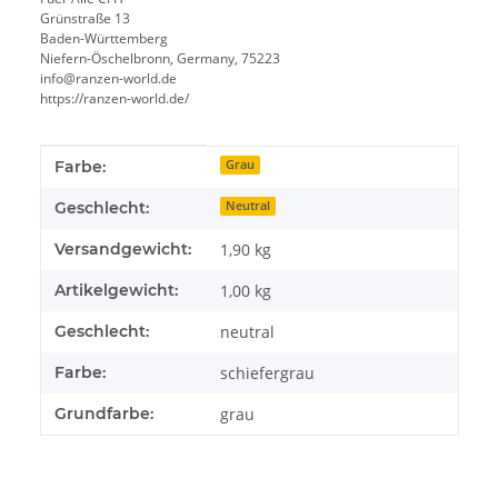
Grünstraße 13
Baden-Württemberg
Niefern-Öschelbronn, Germany, 75223
info@ranzen-world.de
https://ranzen-world.de/
Produkteigenschaft
Wert
Farbe:
Grau
Geschlecht:
Neutral
Versandgewicht:
1,90 kg
Artikelgewicht:
1,00
kg
Geschlecht:
neutral
Farbe:
schiefergrau
Grundfarbe:
grau