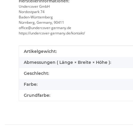
Herstellerinformationen:
Undercover GmbH
Nordostpark 74
Baden-Württemberg
Nürnberg, Germany, 90411
office@undercover-germany.de
https://undercover-germany.de/kontakt/
Produkteigenschaft
Wert
Artikelgewicht:
Abmessungen ( Länge × Breite × Höhe ):
Geschlecht:
Farbe:
Grundfarbe: