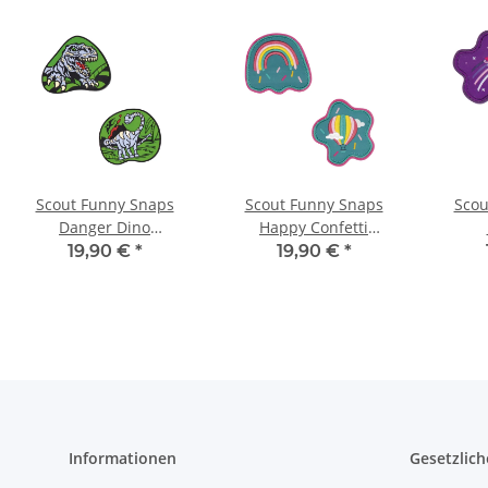
Scout Funny Snaps
Scout Funny Snaps
Scou
Danger Dino
Happy Confetti
S763800102700
S763800126700
S7
19,90 €
*
19,90 €
*
Informationen
Gesetzlich