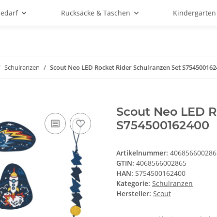
bedarf
Rucksäcke & Taschen
Kindergarten
Schulranzen
Scout Neo LED Rocket Rider Schulranzen Set S754500162
Scout Neo LED R
S754500162400
Artikelnummer:
406856600286
GTIN:
4068566002865
HAN:
S754500162400
Kategorie:
Schulranzen
Hersteller:
Scout