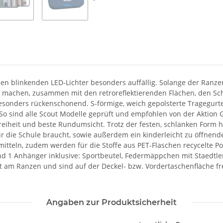
en blinkenden LED-Lichter besonders auffällig. Solange der Ranzen
nd machen, zusammen mit den retroreflektierenden Flächen, den S
sonders rückenschonend. S-förmige, weich gepolsterte Tragegurte,
So sind alle Scout Modelle geprüft und empfohlen von der Aktion 
reiheit und beste Rundumsicht. Trotz der festen, schlanken Form 
für die Schule braucht, sowie außerdem ein kinderleicht zu öffnen
itteln, zudem werden für die Stoffe aus PET-Flaschen recycelte Pol
1 Anhänger inklusive: Sportbeutel, Federmäppchen mit Staedtler 
t am Ranzen und sind auf der Deckel- bzw. Vordertaschenfläche fr
Angaben zur Produktsicherheit