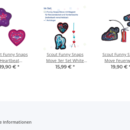
t Funny Snaps
Scout Funny Snaps
Scout Funny 
Heartbeat
Move 3er Set White
Move Feuerw
63800157500
Unicorn
19,90 €
*
15,99 €
*
19,90 €
e Informationen