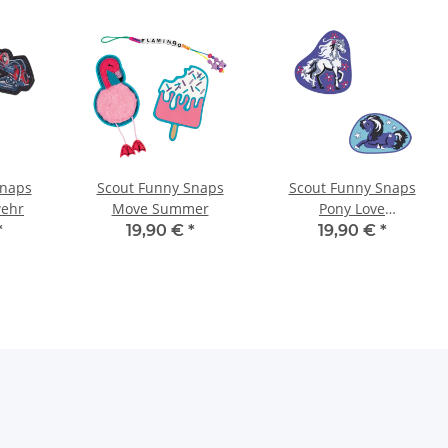
Snaps
Scout Funny Snaps
Scout Funny Snaps
ehr
Move Summer
Pony Love
S763800141200
*
19,90 €
*
19,90 €
*