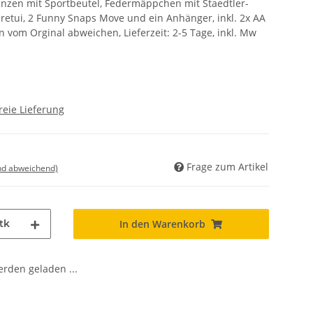
anzen mit Sportbeutel, Federmäppchen mit Staedtler-
retui, 2 Funny Snaps Move und ein Anhänger, inkl. 2x AA
n vom Orginal abweichen, Lieferzeit: 2-5 Tage, inkl. Mw
reie Lieferung
Frage zum Artikel
nd abweichend)
tk
In den Warenkorb
den geladen ...