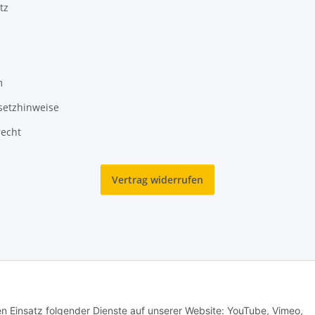
tz
m
setzhinweise
recht
Vertrag widerrufen
2025 Ranzen-World. Alle Rechte vorbehalten.
den Einsatz folgender Dienste auf unserer Website: YouTube, Vimeo,