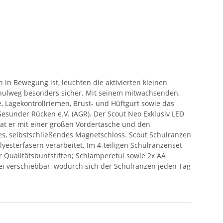
 in Bewegung ist, leuchten die aktivierten kleinen
chulweg besonders sicher. Mit seinem mitwachsenden,
 Lagekontrollriemen, Brust- und Hüftgurt sowie das
Gesunder Rücken e.V. (AGR). Der Scout Neo Exklusiv LED
hat er mit einer großen Vordertasche und den
des, selbstschließendes Magnetschloss. Scout Schulranzen
yesterfasern verarbeitet. Im 4-teiligen Schulranzenset
Qualitätsbuntstiften; Schlamperetui sowie 2x AA
ei verschiebbar, wodurch sich der Schulranzen jeden Tag