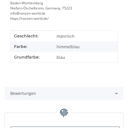
Baden-Württemberg
Niefern-Öschelbronn, Germany, 75223
info@ranzen-world.de
https://ranzen-world.de/
Produkteigenschaft
Wert
Geschlecht:
männlich
Farbe:
himmelblau
Grundfarbe:
blau
Bewertungen