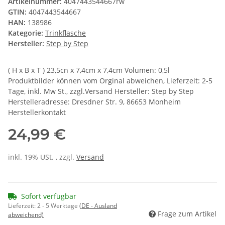
Artikelnummer:
4047443544667rw
GTIN:
4047443544667
HAN:
138986
Kategorie:
Trinkflasche
Hersteller:
Step by Step
( H x B x T ) 23,5cn x 7,4cm x 7,4cm Volumen: 0,5l
Produktbilder können vom Orginal abweichen, Lieferzeit: 2-5
Tage, inkl. Mw St., zzgl.Versand Hersteller: Step by Step
Herstelleradresse: Dresdner Str. 9, 86653 Monheim
Herstellerkontakt
24,99 €
inkl. 19% USt. , zzgl.
Versand
Sofort verfügbar
Lieferzeit:
2 - 5 Werktage
(DE - Ausland
Frage zum Artikel
abweichend)