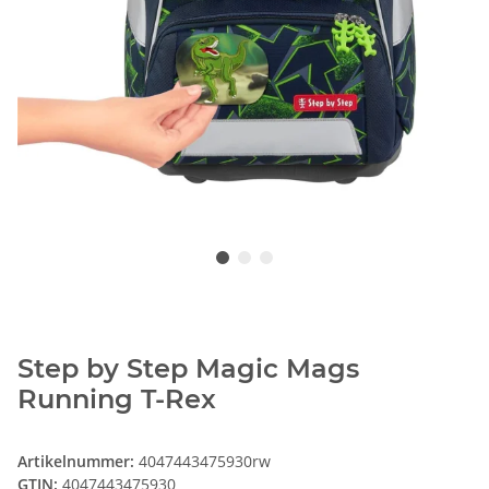
Step by Step Magic Mags
Running T-Rex
Artikelnummer:
4047443475930rw
GTIN:
4047443475930