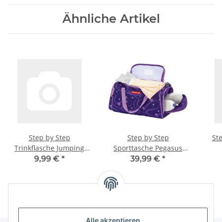
Ähnliche Artikel
Step by Step
Step by Step
St
Trinkflasche Jumping
Sporttasche Pegasus
Spider
Emily 213232
9,99 €
*
39,99 €
*
Alle akzeptieren