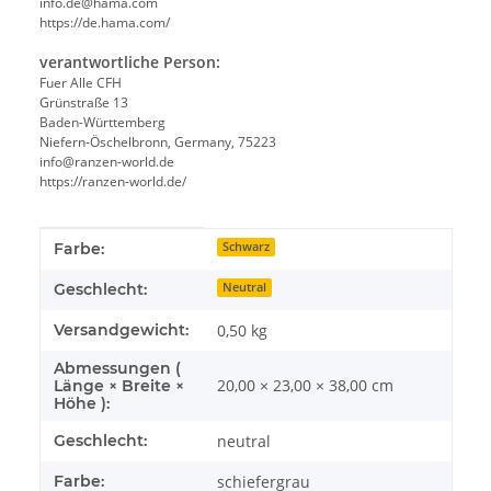
info.de@hama.com
https://de.hama.com/
verantwortliche Person:
Fuer Alle CFH
Grünstraße 13
Baden-Württemberg
Niefern-Öschelbronn, Germany, 75223
info@ranzen-world.de
https://ranzen-world.de/
Produkteigenschaft
Wert
Farbe:
Schwarz
Geschlecht:
Neutral
Versandgewicht:
0,50 kg
Abmessungen (
20,00 × 23,00 × 38,00 cm
Länge × Breite ×
Höhe ):
Geschlecht:
neutral
Farbe:
schiefergrau