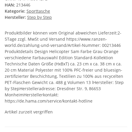
HAN:
213446
Kategorie:
Sporttasche
Hersteller:
Step by Step
Produktbilder können vom Original abweichen Lieferzeit:2-
5Tage zzgl. MwSt und Versand https://www.ranzen-
world.de/zahlung-und-versand/Artikel-Nummer: 00213446
Produktdetails Design Helicopter Sam Farbe Grau Orange
verschiedene Farbauswahl Edition Standard-Kollektion
Technische Daten Größe (HxBxT) ca. 23 cm x ca. 38 cm x ca.
20 cm Material Polyester mit 100% PFC-freier und bluesign-
zertifizierter Beschichtung, Textilien zu 100% aus recycelten
PET-Flaschen Gewicht ca. 488 g Volumen 13 lHersteller: Step
by StepHerstelleradresse: Dresdner Str. 9, 86653
MonheimHerstellerkontakt:
https://de.hama.com/service/kontakt-hotline
Artikel zurzeit vergriffen