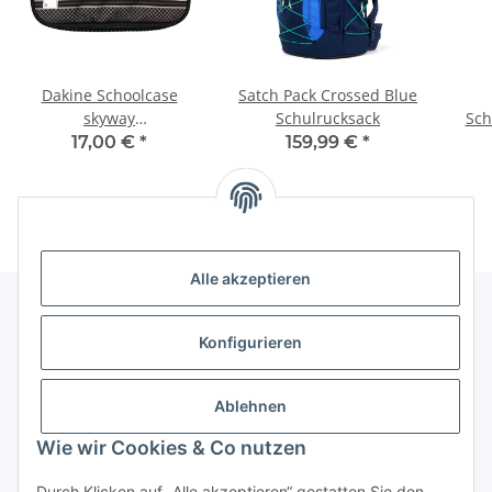
Dakine Schoolcase
Satch Pack Crossed Blue
skyway
Schulrucksack
Sch
Schlampermäppchen
17,00 €
*
159,99 €
*
Alle akzeptieren
Konfigurieren
Informationen
Ablehnen
Gesetzliche Informationen
Wie wir Cookies & Co nutzen
Vertrag widerrufen
Durch Klicken auf „Alle akzeptieren“ gestatten Sie den