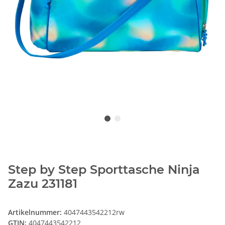
Step by Step Sporttasche Ninja
Zazu 231181
Artikelnummer:
4047443542212rw
GTIN:
4047443542212