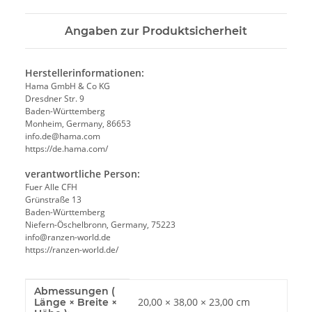
Angaben zur Produktsicherheit
Herstellerinformationen:
Hama GmbH & Co KG
Dresdner Str. 9
Baden-Württemberg
Monheim, Germany, 86653
info.de@hama.com
https://de.hama.com/
verantwortliche Person:
Fuer Alle CFH
Grünstraße 13
Baden-Württemberg
Niefern-Öschelbronn, Germany, 75223
info@ranzen-world.de
https://ranzen-world.de/
Abmessungen (
Produkteigenschaft
Wert
20,00 × 38,00 × 23,00 cm
Länge × Breite ×