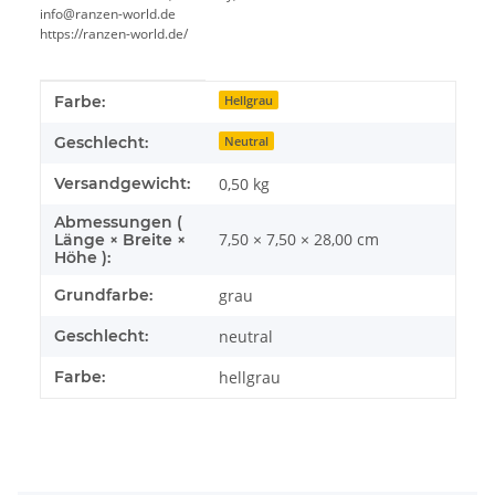
info@ranzen-world.de
https://ranzen-world.de/
Produkteigenschaft
Wert
Farbe:
Hellgrau
Geschlecht:
Neutral
Versandgewicht:
0,50 kg
Abmessungen (
7,50 × 7,50 × 28,00 cm
Länge × Breite ×
Höhe ):
Grundfarbe:
grau
Geschlecht:
neutral
Farbe:
hellgrau