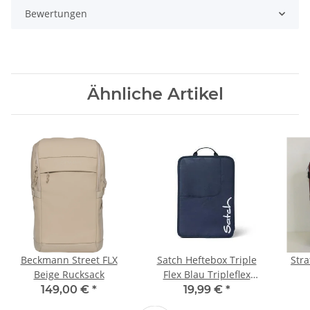
Bewertungen
Ähnliche Artikel
Beckmann Street FLX
Satch Heftebox Triple
Stra
Beige Rucksack
Flex Blau Tripleflex
Heftebox
149,00 €
*
19,99 €
*