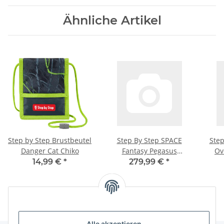
Ähnliche Artikel
Step by Step Brustbeutel
Step By Step SPACE
Step
Danger Cat Chiko
Fantasy Pegasus
Ov
Schulranzen-Set 5- Teilig
14,99 €
*
279,99 €
*
Alle akzeptieren