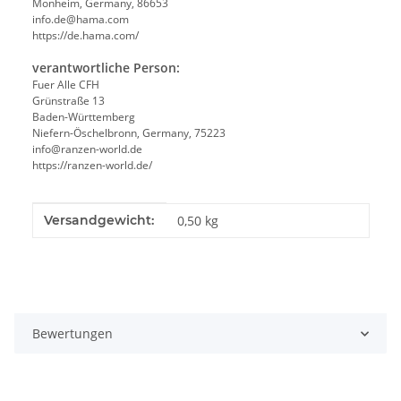
Monheim, Germany, 86653
info.de@hama.com
https://de.hama.com/
verantwortliche Person:
Fuer Alle CFH
Grünstraße 13
Baden-Württemberg
Niefern-Öschelbronn, Germany, 75223
info@ranzen-world.de
https://ranzen-world.de/
Produkteigenschaft
Wert
Versandgewicht:
0,50 kg
Bewertungen