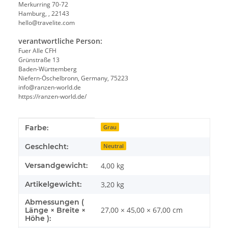
Merkurring 70-72
Hamburg, , 22143
hello@travelite.com
verantwortliche Person:
Fuer Alle CFH
Grünstraße 13
Baden-Württemberg
Niefern-Öschelbronn, Germany, 75223
info@ranzen-world.de
https://ranzen-world.de/
Produkteigenschaft
Wert
Farbe:
Grau
Geschlecht:
Neutral
Versandgewicht:
4,00 kg
Artikelgewicht:
3,20
kg
Abmessungen (
27,00 × 45,00 × 67,00 cm
Länge × Breite ×
Höhe ):