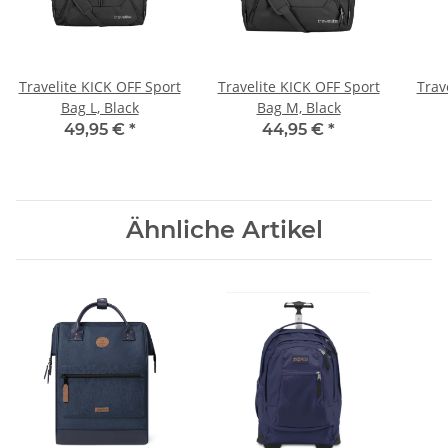
Travelite KICK OFF Sport
Travelite KICK OFF Sport
Trav
Bag L, Black
Bag M, Black
49,95 €
*
44,95 €
*
Ähnliche Artikel