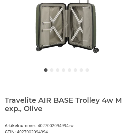
Travelite AIR BASE Trolley 4w M
exp., Olive
Artikelnummer:
4027002094994rw
GTIN:
4027002094994