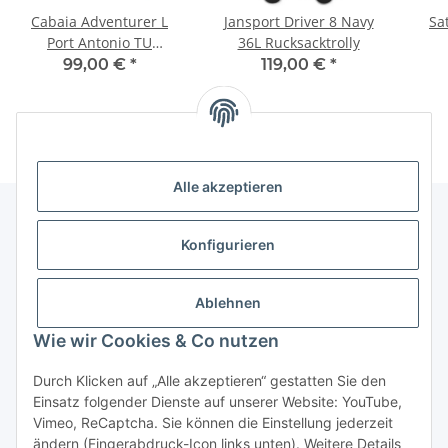
Cabaia Adventurer L
Jansport Driver 8 Navy
Sa
Port Antonio TU
36L Rucksacktrolly
Rucksack
99,00 €
*
119,00 €
*
Alle akzeptieren
Konfigurieren
Informationen
Ablehnen
Gesetzliche Informationen
Wie wir Cookies & Co nutzen
Vertrag widerrufen
Durch Klicken auf „Alle akzeptieren“ gestatten Sie den
Einsatz folgender Dienste auf unserer Website: YouTube,
Vimeo, ReCaptcha. Sie können die Einstellung jederzeit
ändern (Fingerabdruck-Icon links unten). Weitere Details