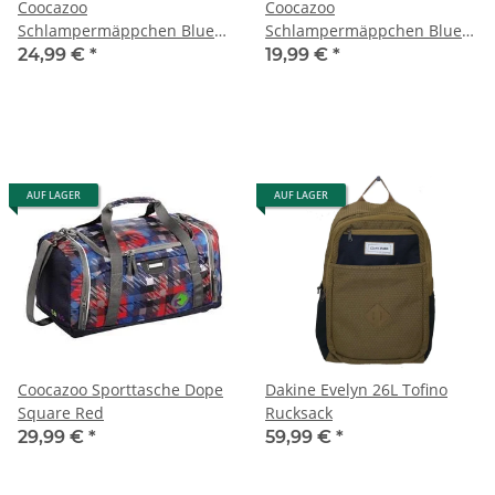
Coocazoo
Coocazoo
Schlampermäppchen Blue
Schlampermäppchen Blue
Maze
Motion
24,99 €
*
19,99 €
*
AUF LAGER
AUF LAGER
Coocazoo Sporttasche Dope
Dakine Evelyn 26L Tofino
Square Red
Rucksack
29,99 €
*
59,99 €
*