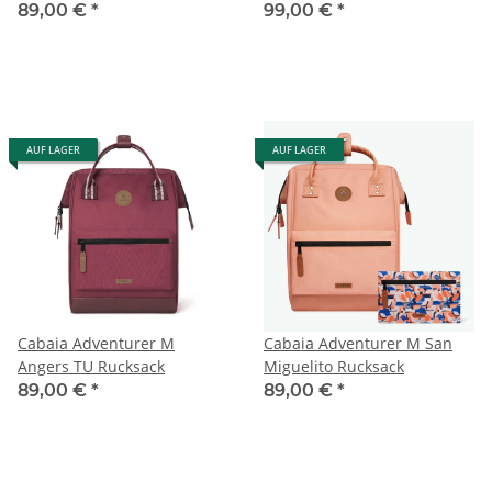
Rucksack CABA-442WGH-
89,00 €
*
99,00 €
*
F001
AUF LAGER
AUF LAGER
Cabaia Adventurer M
Cabaia Adventurer M San
Angers TU Rucksack
Miguelito Rucksack
89,00 €
*
89,00 €
*