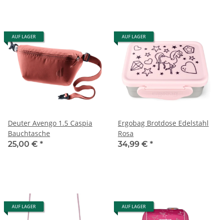
AUF LAGER
AUF LAGER
Deuter Avengo 1.5 Caspia
Ergobag Brotdose Edelstahl
Bauchtasche
Rosa
25,00 €
*
34,99 €
*
AUF LAGER
AUF LAGER