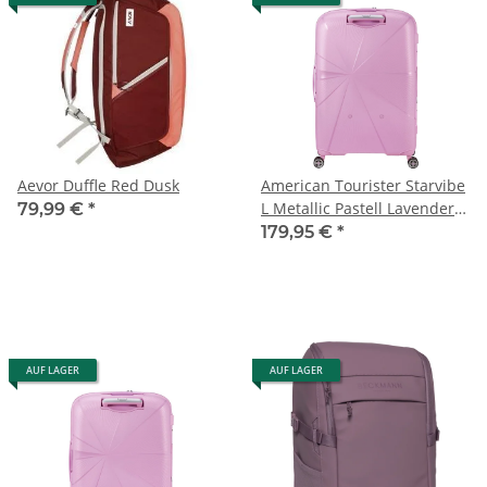
Aevor Duffle Red Dusk
American Tourister Starvibe
L Metallic Pastell Lavender
79,99 €
*
Koffer
179,95 €
*
AUF LAGER
AUF LAGER