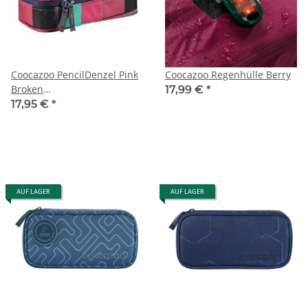
Coocazoo PencilDenzel Pink
Coocazoo Regenhülle Berry
Broken
17,99 €
*
Schlampermäppchen
17,95 €
*
AUF LAGER
AUF LAGER