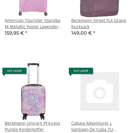
American Tourister Starvibe
Beckmann Street FLX Grape
M Metallic Pastel Lavender
Rucksack
Koffer
159,95 €
*
149,00 €
*
AUF LAGER
AUF LAGER
Beckmann Unicorn Princess
Cabaia Adventurer L
Purple Kinderkoffer
Santiago De Cuba TU