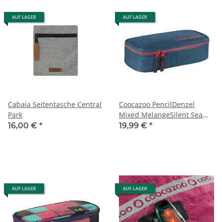
AUF LAGER
AUF LAGER
Cabaia Seitentasche Central
Coocazoo PencilDenzel
Park
Mixed MelangeSilent Sea
Schlampermäppchen
16,00 €
*
19,99 €
*
AUF LAGER
AUF LAGER