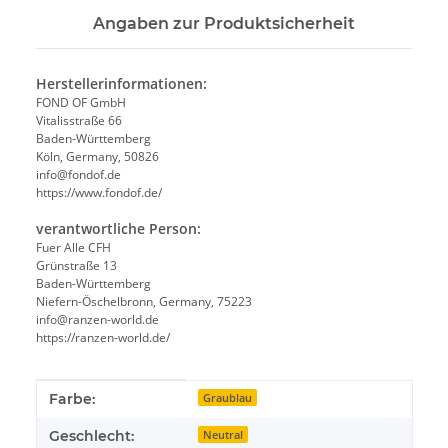
Angaben zur Produktsicherheit
Herstellerinformationen:
FOND OF GmbH
Vitalisstraße 66
Baden-Württemberg
Köln, Germany, 50826
info@fondof.de
https://www.fondof.de/
verantwortliche Person:
Fuer Alle CFH
Grünstraße 13
Baden-Württemberg
Niefern-Öschelbronn, Germany, 75223
info@ranzen-world.de
https://ranzen-world.de/
Produkteigenschaft
Wert
Farbe:
Graublau
Geschlecht:
Neutral