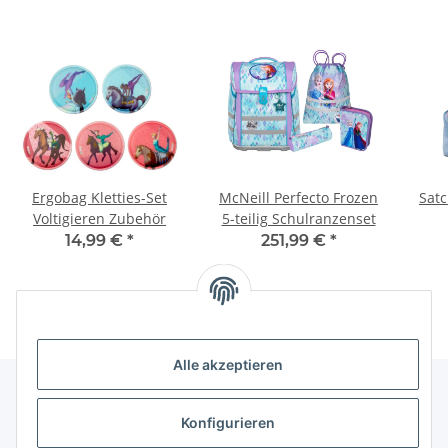
Ergobag Kletties-Set
McNeill Perfecto Frozen
Satc
Voltigieren Zubehör
5-teilig Schulranzenset
14,99 €
*
251,99 €
*
Alle akzeptieren
Konfigurieren
Informationen