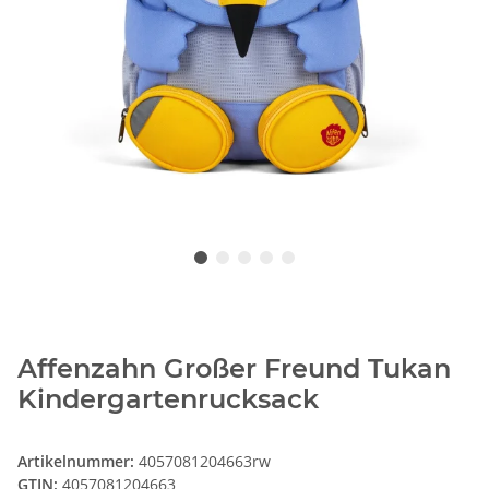
Affenzahn Großer Freund Tukan
Kindergartenrucksack
Artikelnummer:
4057081204663rw
GTIN:
4057081204663