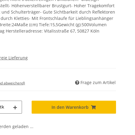
ellt- Höhenverstellbarer Brustgurt- Hoher Tragekomfort
 und Schulterträger- Gute Sichtbarkeit durch Reflektoren
durch Kletties- Mit Frontschlaufe für Lieblingsanhänger
reite:24Maße (cm) Tiefe:15,5Gewicht (g):500Volumen
bag Herstelleradresse: Vitalisstraße 67, 50827 Köln
reie Lieferung
Frage zum Artikel
nd abweichend)
tk
In den Warenkorb
den geladen ...