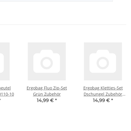
beutel
Ergobag Fluo Zip-Set
Ergobag Kletties-Set
0110-10
Grün Zubehör
Dschungel Zubehör
ERG-KLE-001-053
*
14,99 €
*
14,99 €
*