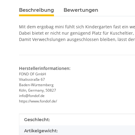
Beschreibung
Bewertungen
Mit dem ergobag mini fühlt sich Kindergarten fast ein w
Dabei bietet er nicht nur genügend Platz für Kuscheltie
Damit Verwechslungen ausgeschlossen bleiben, lässt der e
Herstellerinformationen:
FOND OF GmbH
Vitalisstraße 67
Baden-Württemberg
Köln, Germany, 50827
info@fondof.de
https://www.fondof.de/
Produkteigenschaft
Wert
Geschlecht:
Artikelgewicht: