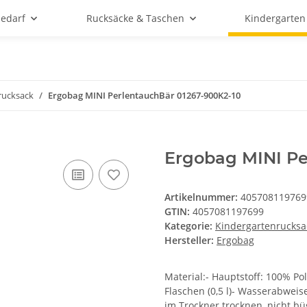
bedarf
Rucksäcke & Taschen
Kindergarten
rucksack
Ergobag MINI PerlentauchBär 01267-900K2-10
Ergobag MINI Pe
Artikelnummer:
405708119769
GTIN:
4057081197699
Kategorie:
Kindergartenrucksa
Hersteller:
Ergobag
Material:- Hauptstoff: 100% Pol
Flaschen (0,5 l)- Wasserabweis
im Trockner trocknen, nicht bü