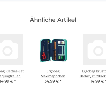
Ähnliche Artikel
ag Kletties-Set
Ergobag
Ergobag Brust
erjungfrauen
Maximäppchen
Bärlaxy 01289-9
ör ERG-KLE-001-
ZauBärwelt 01292-
14,99 €
*
34,99 €
*
14,99 €
052
90280-10