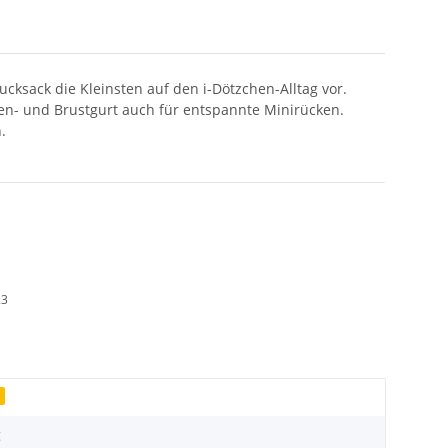
cksack die Kleinsten auf den i-Dötzchen-Alltag vor.
ken- und Brustgurt auch für entspannte Minirücken.
.
23
l
g