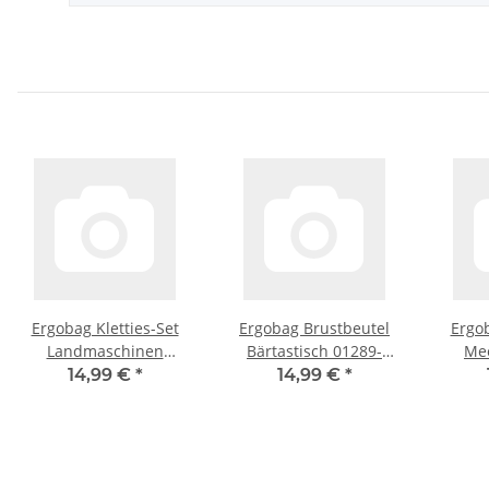
Ergobag Kletties-Set
Ergobag Brustbeutel
Ergob
Landmaschinen
Bärtastisch 01289-
Me
Zubehör ERG-KLE-002-
90196-10
Zubeh
14,99 €
*
14,99 €
*
039