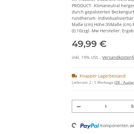
PRODUCT- Klimaneutral hergest
durch gepolsterten Beckengurt
rundherum- Individualisierbar 
Maße (cm) Höhe:35Maße (cm) B
(l):10zzgl. Mw Hersteller: Ergo
49,99 €
inkl. 19% USt. ,
Versandkostenf
Knapper Lagerbestand
Lieferzeit:
2 - 5 Werktage
(DE - Ausla
S
Loading...
Komponenten wer