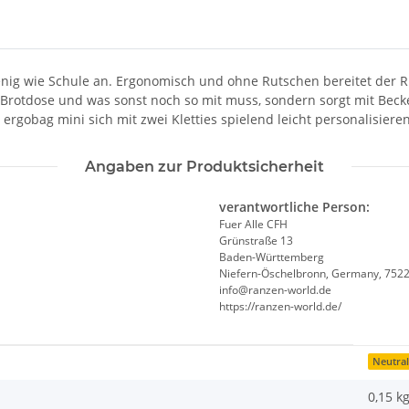
enig wie Schule an. Ergonomisch und ohne Rutschen bereitet der Ru
r, Brotdose und was sonst noch so mit muss, sondern sorgt mit Bec
rgobag mini sich mit zwei Kletties spielend leicht personalisieren
Angaben zur Produktsicherheit
verantwortliche Person:
Fuer Alle CFH
Grünstraße 13
Baden-Württemberg
Niefern-Öschelbronn, Germany, 752
info@ranzen-world.de
https://ranzen-world.de/
Neutra
0,15
k