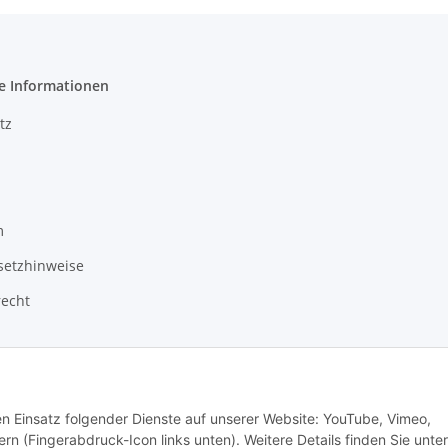
e Informationen
tz
m
setzhinweise
recht
Vertrag widerrufen
den Einsatz folgender Dienste auf unserer Website: YouTube, Vimeo,
rn (Fingerabdruck-Icon links unten). Weitere Details finden Sie unter