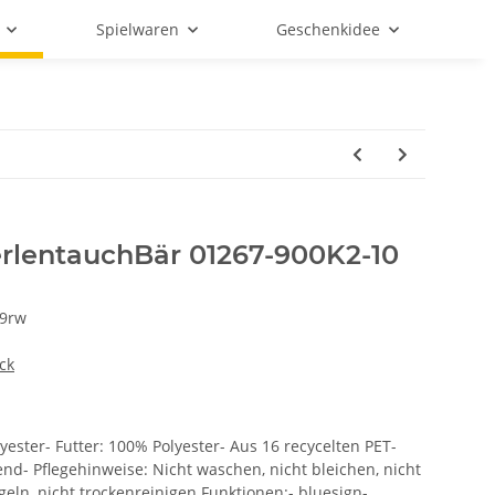
Spielwaren
Geschenkidee
rlentauchBär 01267-900K2-10
9rw
ck
yester- Futter: 100% Polyester- Aus 16 recycelten PET-
end- Pflegehinweise: Nicht waschen, nicht bleichen, nicht
geln, nicht trockenreinigen Funktionen:- bluesign-