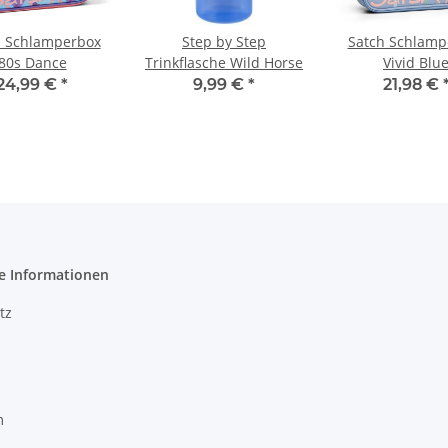
h Schlamperbox
Step by Step
Satch Schlamp
80s Dance
Trinkflasche Wild Horse
Vivid Blu
24,99 €
*
9,99 €
*
21,98 €
e Informationen
tz
m