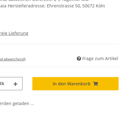
baia Herstelleradresse: Ehrenstrasse 50, 50672 Köln
reie Lieferung
Frage zum Artikel
nd abweichend)
tk
In den Warenkorb
den geladen ...