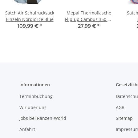
Satch Air Schulrucksack
Mepal Thermoflasche
Satc
Einzeln Nordic Ice Blue
Flip-up Campus 350 ml
- Frozen 2
109,99 €
*
27,99 €
*
Informationen
Gesetzlich
Terminbuchung
Datenschu
Wir über uns
AGB
Jobs bei Ranzen-World
Sitemap
Anfahrt
Impressu