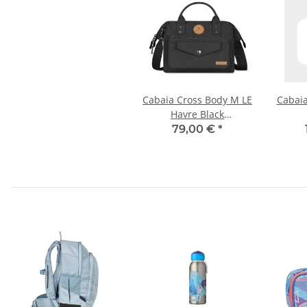
Cabaia Cross Body M LE
Cabaia
Havre Black
Umhängetasche
79,00 €
*