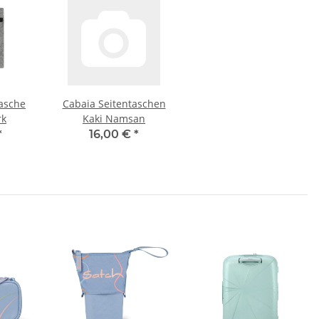
tasche
Cabaia Seitentaschen
rk
Kaki Namsan
*
16,00 €
*