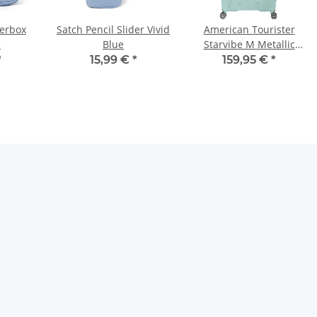
erbox
Satch Pencil Slider Vivid
American Tourister
e
Blue
Starvibe M Metallic
Surf Blue Koffer
*
15,99 €
*
159,95 €
*