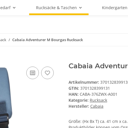
bedarf
Rucksäcke & Taschen
Kindergarten
sack
Cabaia Adventurer M Bourgas Rucksack
Cabaia Adventur
Artikelnummer:
370132839913
GTIN:
3701328399131
HAN:
CABA-376ZWX-A001
Kategorie:
Rucksack
Hersteller:
Cabaia
Größe: (Hx Bx T) ca. 41 cm x ca
Produktbilder können vom Orgi