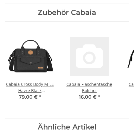
Zubehör Cabaia
Cabaia Cross Body M LE
Cabaia Flaschentasche
Ca
Havre Black
Bolchoi
Umhängetasche
79,00 €
*
16,00 €
*
Ähnliche Artikel