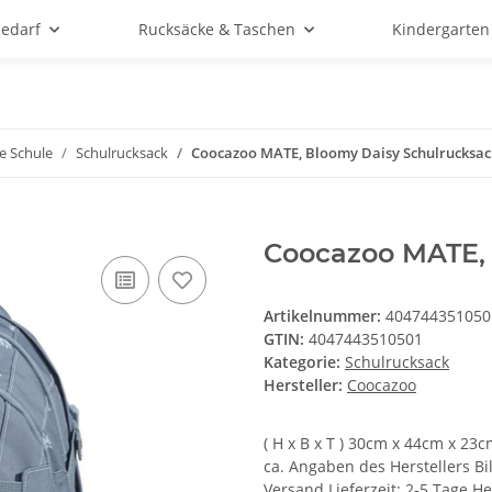
bedarf
Rucksäcke & Taschen
Kindergarten
e Schule
Schulrucksack
Coocazoo MATE, Bloomy Daisy Schulrucksac
Coocazoo MATE, 
Artikelnummer:
404744351050
GTIN:
4047443510501
Kategorie:
Schulrucksack
Hersteller:
Coocazoo
( H x B x T ) 30cm x 44cm x 2
ca. Angaben des Herstellers Bi
Versand Lieferzeit: 2-5 Tage He