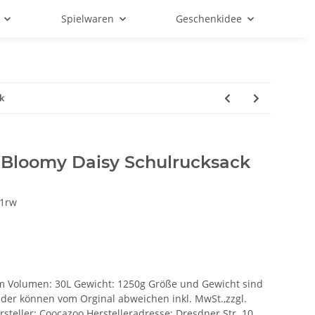
Spielwaren
Geschenkidee
k
Bloomy Daisy Schulrucksack
1rw
3cm Volumen: 30L Gewicht: 1250g Größe und Gewicht sind
lder können vom Orginal abweichen inkl. MwSt.,zzgl.
rsteller: Coocazoo Herstelleradresse: Dresdner Str. 10,