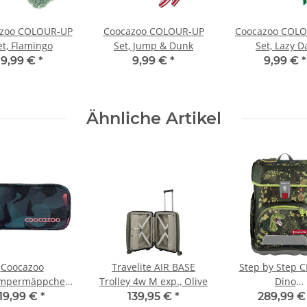
zoo COLOUR-UP
Coocazoo COLOUR-UP
Coocazoo COL
et, Flamingo
Set, Jump & Dunk
Set, Lazy D
9,99 €
*
9,99 €
*
9,99 €
*
Ähnliche Artikel
Coocazoo
Travelite AIR BASE
Step by Step 
ampermäppchen
Trolley 4w M exp., Olive
Dino
loudy Peach
Torex,Schulran
19,99 €
*
139,95 €
*
289,99 