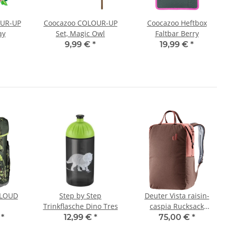
OUR-UP
Coocazoo COLOUR-UP
Coocazoo Heftbox
ay
Set, Magic Owl
Faltbar Berry
9,99 €
*
19,99 €
*
CLOUD
Step by Step
Deuter Vista raisin-
Trinkflasche Dino Tres
caspia Rucksack
zen-Set
3812025-6507
€
*
12,99 €
*
75,00 €
*