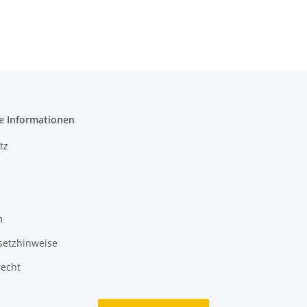
5-teilig
e Informationen
tz
m
setzhinweise
recht