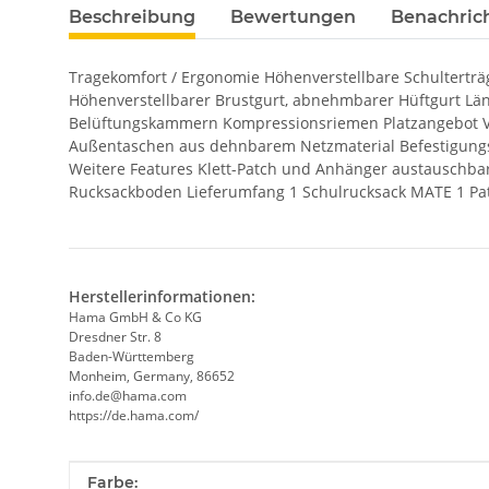
Beschreibung
Bewertungen
Benachric
Tragekomfort / Ergonomie Höhenverstellbare Schultertr
Höhenverstellbarer Brustgurt, abnehmbarer Hüftgurt Läng
Belüftungskammern Kompressionsriemen Platzangebot Vie
Außentaschen aus dehnbarem Netzmaterial Befestigungsst
Weitere Features Klett-Patch und Anhänger austauschbar
Rucksackboden Lieferumfang 1 Schulrucksack MATE 1 Pa
Herstellerinformationen:
Hama GmbH & Co KG
Dresdner Str. 8
Baden-Württemberg
Monheim, Germany, 86652
info.de@hama.com
https://de.hama.com/
Produkteigenschaft
Wert
Farbe: