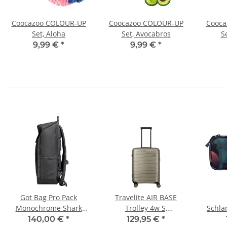
Coocazoo COLOUR-UP
Coocazoo COLOUR-UP
Cooca
n
Set, Aloha
Set, Avocabros
S
9,99 €
*
9,99 €
*
Got Bag Pro Pack
Travelite AIR BASE
Monochrome Shark
Trolley 4w S,
Schl
Rucksack
Champagne
C
140,00 €
*
129,95 €
*