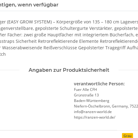
htigen, wenn verfügbar
äger (EASY GROW SYSTEM) – Körpergröße von 135 – 180 cm Lagever
enverstellbare, gepolsterte Schultergurte Verstärkter, gepolster
r Fächer: zwei große Hauptfächer mit integriertem Bücherfach, e
raps Sicherheit Retroreflektierende Elemente Retroreflektierende
 Wasserabweisende Reißverschlüsse Gepolsterter Tragegriff Aufh
tch
Angaben zur Produktsicherheit
verantwortliche Person:
Fuer Alle CFH
Grünstraße 13
Baden-Württemberg
Niefern-Öschelbronn, Germany, 752
info@ranzen-world.de
https://ranzen-world.de/
Grau