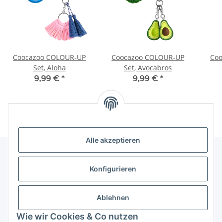
Coocazoo COLOUR-UP
Coocazoo COLOUR-UP
Co
Set, Aloha
Set, Avocabros
9,99 €
*
9,99 €
*
Alle akzeptieren
Konfigurieren
Informationen
Ablehnen
Gesetzliche Informationen
Wie wir Cookies & Co nutzen