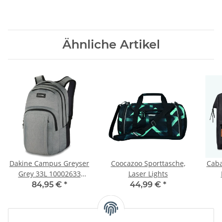
Ähnliche Artikel
Dakine Campus Greyser
Coocazoo Sporttasche,
Caba
Grey 33L 10002633
Laser Lights
Rucksack
84,95 €
*
44,99 €
*