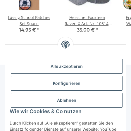
Lässig School Patches
Herschel Fourteen
Er
Set Space
Raven X Art. Nr. 10514-
Wa
00919-OS HipBag
14,95 €
*
35,00 €
*
Alle akzeptieren
Konfigurieren
Informationen
Ablehnen
Gesetzliche Informationen
Wie wir Cookies & Co nutzen
Vertrag widerrufen
Durch Klicken auf „Alle akzeptieren“ gestatten Sie den
Einsatz folgender Dienste auf unserer Website: YouTube,