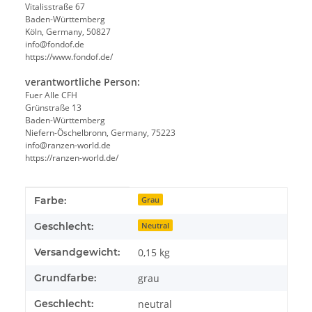
Vitalisstraße 67
Baden-Württemberg
Köln, Germany, 50827
info@fondof.de
https://www.fondof.de/
verantwortliche Person:
Fuer Alle CFH
Grünstraße 13
Baden-Württemberg
Niefern-Öschelbronn, Germany, 75223
info@ranzen-world.de
https://ranzen-world.de/
Produkteigenschaft
Wert
Farbe:
Grau
Geschlecht:
Neutral
Versandgewicht:
0,15 kg
Grundfarbe:
grau
Geschlecht:
neutral