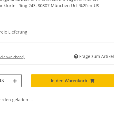
rankfurter Ring 243, 80807 München Url=%2Fen-US
reie Lieferung
Frage zum Artikel
nd abweichend)
tk
In den Warenkorb
den geladen ...