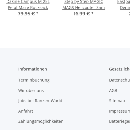
Dakine Campus M 25L
Step by Step MAGIC
Eastpa
Petal Maze Rucksack
MAGS Helicopter Sam
Deni
79,95 €
*
16,99 €
*
Informationen
Gesetzlich
Terminbuchung
Datenschu
Wir über uns
AGB
Jobs bei Ranzen-World
Sitemap
Anfahrt
Impressu
Zahlungsmöglichkeiten
Batteriege