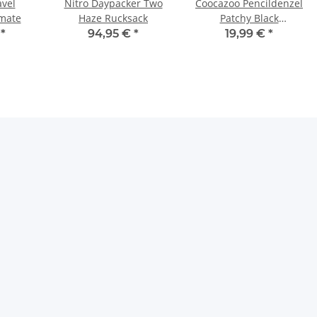
vel
Nitro Daypacker Two
Coocazoo Pencildenzel
imate
Haze Rucksack
Patchy Black
Schlampermäppchen
€
*
94,95 €
*
19,99 €
*