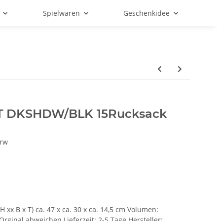
Spielwaren
Geschenkidee
T DKSHDW/BLK 15Rucksack
rw
H xx B x T) ca. 47 x ca. 30 x ca. 14,5 cm Volumen:
rginal abweichen Lieferzeit: 2-5 Tage Hersteller: