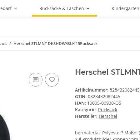
bedarf
Rucksäcke & Taschen
Kindergarten
sack
Herschel STLMNT DKSHDW/BLK 15Rucksack
Herschel STLMN
Artikelnummer:
828432082445
GTIN:
0828432082445
HAN:
10005-00930-OS
Kategorie:
Rucksack
Hersteller:
Herschel
bermaterial: Polyester? Maße: (
23l.Produktbilder können vom O