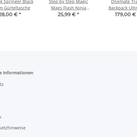
k Springer Black
Step by Step Magic
Onemate Tra
m Gürteltasche
Mags Flash Ninja
Backpack Ult
Quinn
28,00 €
*
25,99 €
*
179,00 
e Informationen
tz
m
setzhinweise