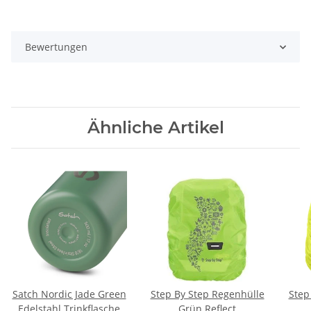
Bewertungen
Ähnliche Artikel
Satch Nordic Jade Green
Step By Step Regenhülle
Step
Edelstahl Trinkflasche
Grün Reflect