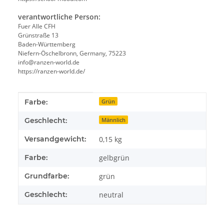
verantwortliche Person:
Fuer Alle CFH
Grünstraße 13
Baden-Württemberg
Niefern-Öschelbronn, Germany, 75223
info@ranzen-world.de
https://ranzen-world.de/
Produkteigenschaft
Wert
Farbe:
Grün
Geschlecht:
Männlich
Versandgewicht:
0,15 kg
Farbe:
gelbgrün
Grundfarbe:
grün
Geschlecht:
neutral