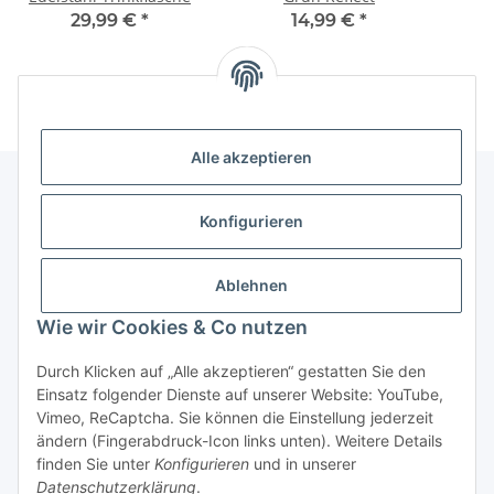
29,99 €
*
14,99 €
*
Alle akzeptieren
Konfigurieren
Informationen
Ablehnen
Gesetzliche Informationen
Wie wir Cookies & Co nutzen
Vertrag widerrufen
Durch Klicken auf „Alle akzeptieren“ gestatten Sie den
Einsatz folgender Dienste auf unserer Website: YouTube,
Vimeo, ReCaptcha. Sie können die Einstellung jederzeit
ändern (Fingerabdruck-Icon links unten). Weitere Details
finden Sie unter
Konfigurieren
und in unserer
Datenschutzerklärung
.
* Alle Preise inkl. gesetzlicher USt., zzgl.
Versand