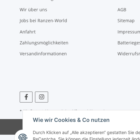
Wir über uns
AGB
Jobs bei Ranzen-World
Sitemap
Anfahrt
Impressu
Zahlungsmöglichkeiten
Batteriege
Versandinformationen
Widerrufs
* Alle Preise inkl. gesetzlicher USt., zzgl.
Versand
Wie wir Cookies & Co nutzen
© © 
Durch Klicken auf „Alle akzeptieren“ gestatten Sie 
ReCaptcha. Sie können die Einstellung jederzeit ände