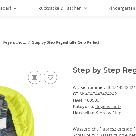
bedarf
Rucksäcke & Taschen
Kindergarten
Regenschutz
Step by Step Regenhülle Gelb Reflect
Step by Step Reg
Artikelnummer:
404744342424
GTIN:
4047443424242
HAN:
183980
Kategorie:
Regenschutz
Hersteller:
Step by Step
Wasserdicht Fluoreszierende Fa
Schlaufe zur Befestigung eine