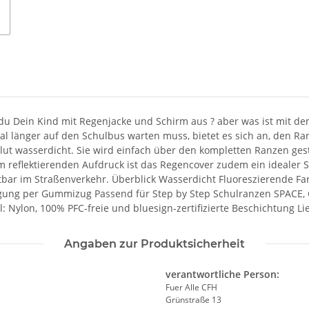
 du Dein Kind mit Regenjacke und Schirm aus ? aber was ist mit d
mal länger auf den Schulbus warten muss, bietet es sich an, den 
solut wasserdicht. Sie wird einfach über den kompletten Ranzen g
m reflektierenden Aufdruck ist das Regencover zudem ein idealer 
tbar im Straßenverkehr. Überblick Wasserdicht Fluoreszierende Far
tigung per Gummizug Passend für Step by Step Schulranzen SPACE,
: Nylon, 100% PFC-freie und bluesign-zertifizierte Beschichtung L
Angaben zur Produktsicherheit
verantwortliche Person:
Fuer Alle CFH
Grünstraße 13