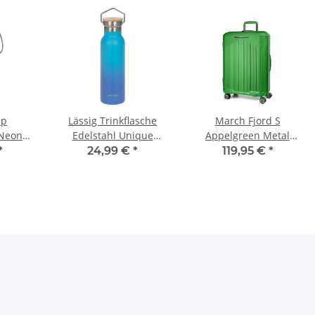
ep
Lässig Trinkflasche
March Fjord S
Neon
Edelstahl Unique
Appelgreen Metal
gradient blue
Koffer
*
24,99 €
*
119,95 €
*