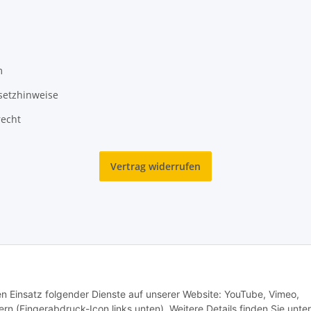
m
setzhinweise
recht
Vertrag widerrufen
2025 Ranzen-World. Alle Rechte vorbehalten.
den Einsatz folgender Dienste auf unserer Website: YouTube, Vimeo,
rn (Fingerabdruck-Icon links unten). Weitere Details finden Sie unter