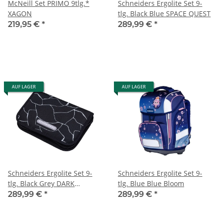
McNeill Set PRIMO 9tlg.*
Schneiders Ergolite Set 9-
XAGON
tlg. Black Blue SPACE QUEST
219,95 €
*
289,99 €
*
AUF LAGER
AUF LAGER
Schneiders Ergolite Set 9-
Schneiders Ergolite Set 9-
tlg. Black Grey DARK
tlg. Blue Blue Bloom
HUNTER
289,99 €
*
289,99 €
*