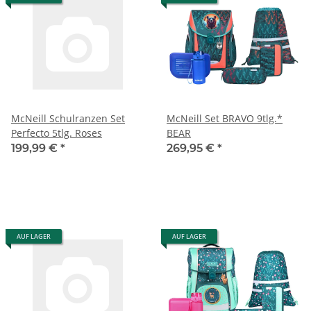
McNeill Schulranzen Set
McNeill Set BRAVO 9tlg.*
Perfecto 5tlg. Roses
BEAR
199,99 €
*
269,95 €
*
AUF LAGER
AUF LAGER