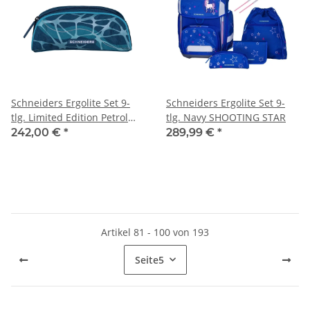
Schneiders Ergolite Set 9-
Schneiders Ergolite Set 9-
tlg. Limited Edition Petrol
tlg. Navy SHOOTING STAR
Cool Pool
242,00 €
*
289,99 €
*
Artikel 81 - 100 von 193
Seite
5