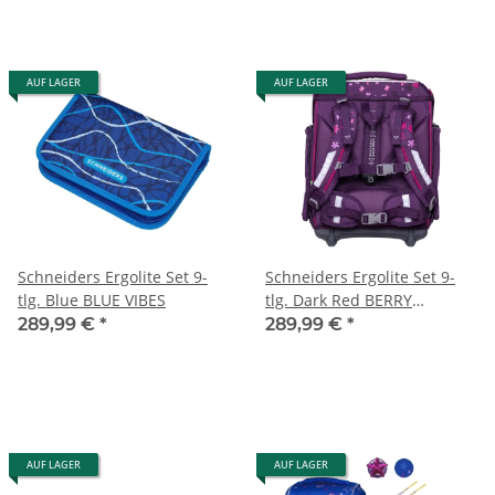
AUF LAGER
AUF LAGER
Schneiders Ergolite Set 9-
Schneiders Ergolite Set 9-
tlg. Blue BLUE VIBES
tlg. Dark Red BERRY
BLOSSOM
289,99 €
*
289,99 €
*
AUF LAGER
AUF LAGER