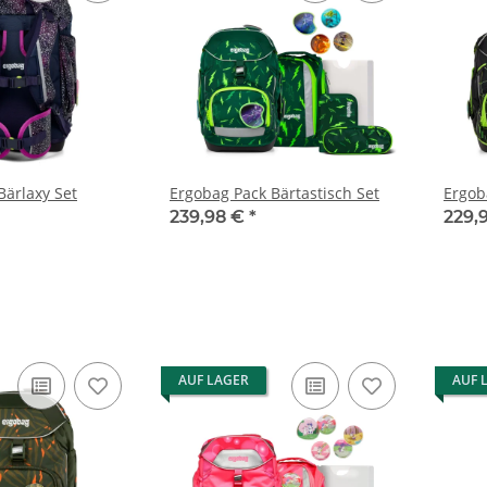
Bärlaxy Set
Ergobag Pack Bärtastisch Set
Ergob
239,98 €
*
229,
AUF LAGER
AUF 