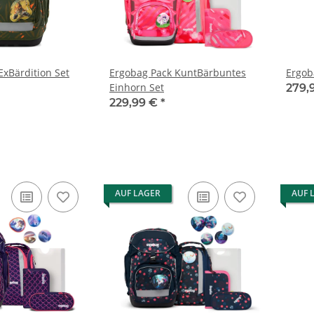
ExBärdition Set
Ergobag Pack KuntBärbuntes
Ergob
Einhorn Set
279,
229,99 €
*
AUF LAGER
AUF 