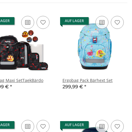
LAGER
AUF LAGER
ag Maxi SetTaekBärdo
Ergobag Pack Bärhext Set
99 €
*
299,99 €
*
LAGER
AUF LAGER