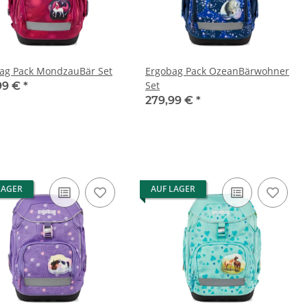
ag Pack MondzauBär Set
Ergobag Pack OzeanBärwohner
Set
99 €
*
279,99 €
*
LAGER
AUF LAGER