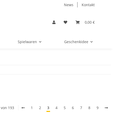
News
Kontakt
0,00 €
Spielwaren
Geschenkidee
0 von 193
1
2
3
4
5
6
7
8
9