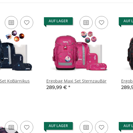
AUF LAGER
AUF 
Set KoBärnikus
Ergobag Maxi Set SternzauBär
Ergob
289,99 €
*
289,
AUF LAGER
AUF 