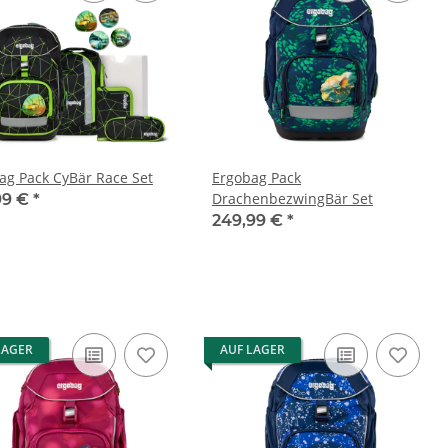
ag Pack CyBär Race Set
Ergobag Pack
DrachenbezwingBär Set
99 €
*
249,99 €
*
LAGER
AUF LAGER