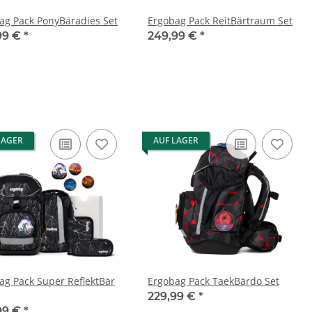
ag Pack PonyBäradies Set
Ergobag Pack ReitBärtraum Set
99 €
*
249,99 €
*
LAGER
AUF LAGER
ag Pack Super ReflektBär
Ergobag Pack TaekBärdo Set
229,99 €
*
99 €
*