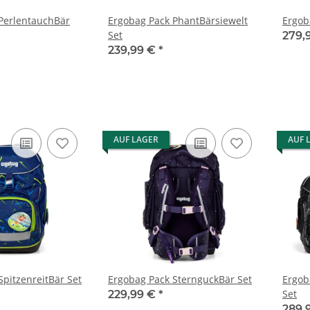
PerlentauchBär
Ergobag Pack PhantBärsiewelt
Ergob
Set
279,
239,99 €
*
AUF LAGER
AUF 
SpitzenreitBär Set
Ergobag Pack SternguckBär Set
Ergob
Set
229,99 €
*
289,