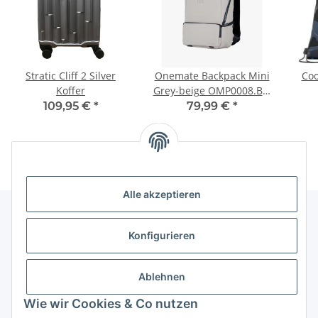
Stratic Cliff 2 Silver
Onemate Backpack Mini
Coo
Koffer
Grey-beige OMP0008.B.2
mit Flap
109,95 €
*
79,99 €
*
Alle akzeptieren
Konfigurieren
Informationen
Ablehnen
Gesetzliche Informationen
Wie wir Cookies & Co nutzen