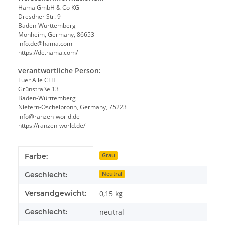
Hama GmbH & Co KG
Dresdner Str. 9
Baden-Württemberg
Monheim, Germany, 86653
info.de@hama.com
https://de.hama.com/
verantwortliche Person:
Fuer Alle CFH
Grünstraße 13
Baden-Württemberg
Niefern-Öschelbronn, Germany, 75223
info@ranzen-world.de
https://ranzen-world.de/
Produkteigenschaft
Wert
Farbe:
Grau
Geschlecht:
Neutral
Versandgewicht:
0,15 kg
Geschlecht:
neutral