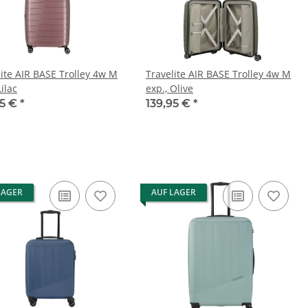
lite AIR BASE Trolley 4w M
Travelite AIR BASE Trolley 4w M
Lilac
exp., Olive
95 €
*
139,95 €
*
LAGER
AUF LAGER