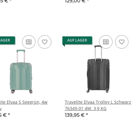
95 €
*
129,00 €
*
LAGER
AUF LAGER
ite Elvaa S Seegrün, 4w
Travelite Elvaa Trolley L Schwarz
y
76349-01 4W. 3,9 KG
95 €
*
139,95 €
*