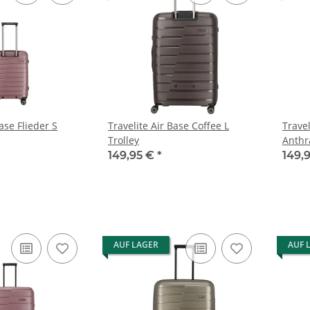
eder S
Travelite Air Base Coffee L
Travel
Trolley
Anthr
149,95 €
*
149,
AUF LAGER
AUF 