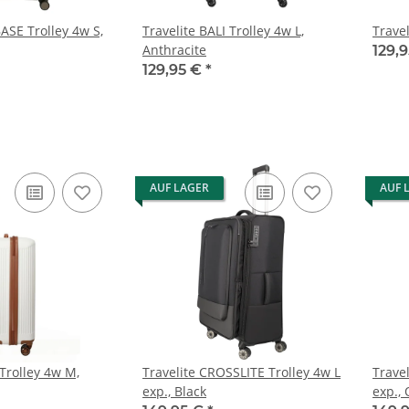
BASE Trolley 4w S,
Travelite BALI Trolley 4w L,
Travel
Anthracite
129,
129,95 €
*
AUF LAGER
AUF 
 Trolley 4w M,
Travelite CROSSLITE Trolley 4w L
Trave
exp., Black
exp., 