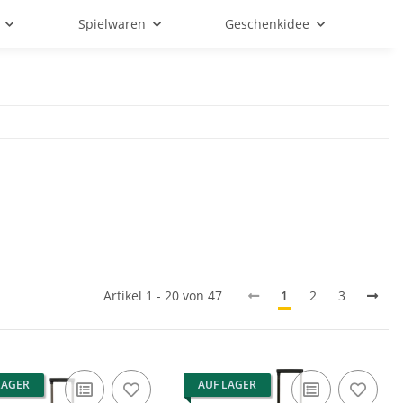
Spielwaren
Geschenkidee
Artikel 1 - 20 von 47
1
2
3
LAGER
AUF LAGER