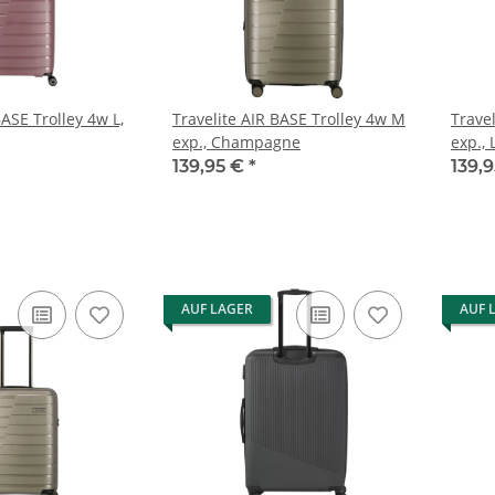
BASE Trolley 4w L,
Travelite AIR BASE Trolley 4w M
Trave
exp., Champagne
exp., 
139,95 €
*
139,
AUF LAGER
AUF 