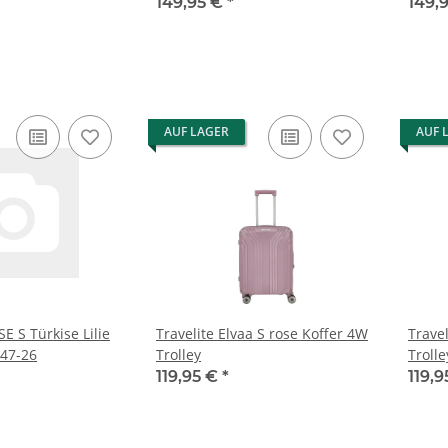
149,95 €
*
149,
AUF LAGER
AUF 
SE S Türkise Lilie
Travelite Elvaa S rose Koffer 4W
Travel
647-26
Trolley
Trolle
119,95 €
*
119,