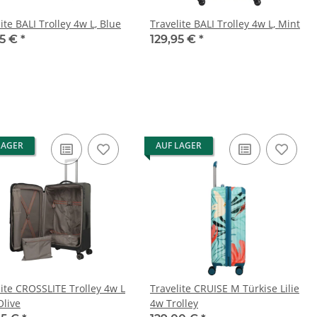
ite BALI Trolley 4w L, Blue
Travelite BALI Trolley 4w L, Mint
95 €
*
129,95 €
*
LAGER
AUF LAGER
lite CROSSLITE Trolley 4w L
Travelite CRUISE M Türkise Lilie
Olive
4w Trolley