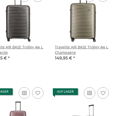
ite AIR BASE Trolley 4w L,
Travelite AIR BASE Trolley 4w L,
acite
Champagne
95 €
*
149,95 €
*
LAGER
AUF LAGER