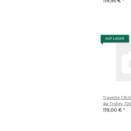
119,95 €
*
AUF LAGER
Travelite CRUI
4w Trolley 72
119,00 €
*