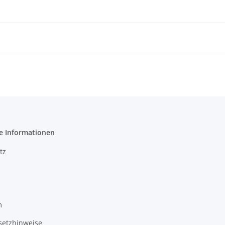
e Informationen
tz
m
setzhinweise