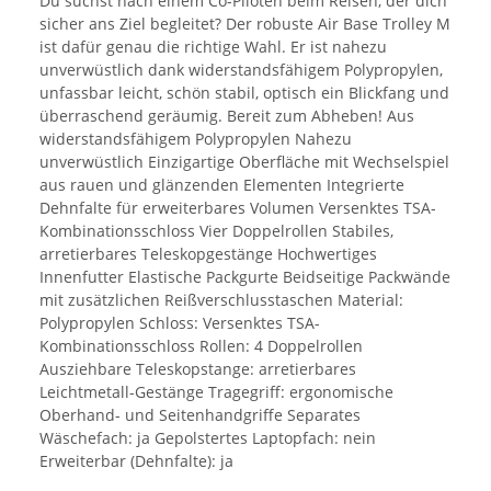
Du suchst nach einem Co-Piloten beim Reisen, der dich
sicher ans Ziel begleitet? Der robuste Air Base Trolley M
ist dafür genau die richtige Wahl. Er ist nahezu
unverwüstlich dank widerstandsfähigem Polypropylen,
unfassbar leicht, schön stabil, optisch ein Blickfang und
überraschend geräumig. Bereit zum Abheben! Aus
widerstandsfähigem Polypropylen Nahezu
unverwüstlich Einzigartige Oberfläche mit Wechselspiel
aus rauen und glänzenden Elementen Integrierte
Dehnfalte für erweiterbares Volumen Versenktes TSA-
Kombinationsschloss Vier Doppelrollen Stabiles,
arretierbares Teleskopgestänge Hochwertiges
Innenfutter Elastische Packgurte Beidseitige Packwände
mit zusätzlichen Reißverschlusstaschen Material:
Polypropylen Schloss: Versenktes TSA-
Kombinationsschloss Rollen: 4 Doppelrollen
Ausziehbare Teleskopstange: arretierbares
Leichtmetall-Gestänge Tragegriff: ergonomische
Oberhand- und Seitenhandgriffe Separates
Wäschefach: ja Gepolstertes Laptopfach: nein
Erweiterbar (Dehnfalte): ja