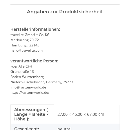
Angaben zur Produktsicherheit
Herstellerinformationen:
travelite GmbH + Co. KG
Merkurring 70-72
Hamburg, , 22143
hello@travelite.com
verantwortliche Person:
Fuer Alle CFH
Grünstraße 13
Baden-Württemberg
Niefern-Öschelbronn, Germany, 75223
info@ranzen-world.de
https://ranzen-world.de/
Abmessungen (
Produkteigenschaft
Wert
27,00 × 45,00 × 67,00 cm
Länge × Breite ×
Höhe ):
Geschlecht:
neutral