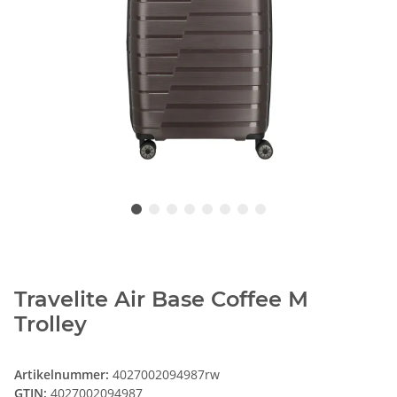
Travelite Air Base Coffee M
Trolley
Artikelnummer:
4027002094987rw
GTIN:
4027002094987