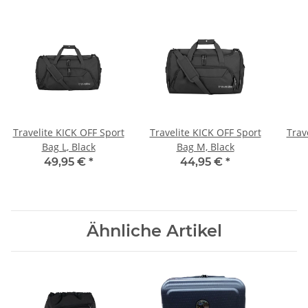
Travelite KICK OFF Sport
Travelite KICK OFF Sport
Trav
Bag L, Black
Bag M, Black
49,95 €
*
44,95 €
*
Ähnliche Artikel