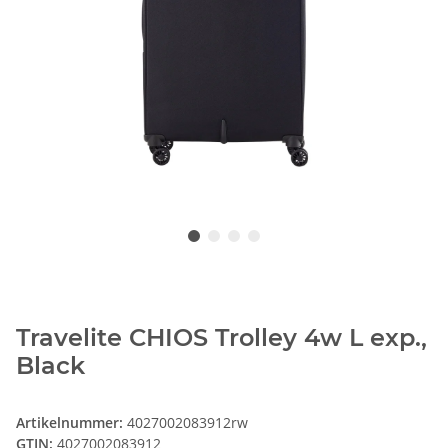
Travelite CHIOS Trolley 4w L exp.,
Black
Artikelnummer:
4027002083912rw
GTIN:
4027002083912