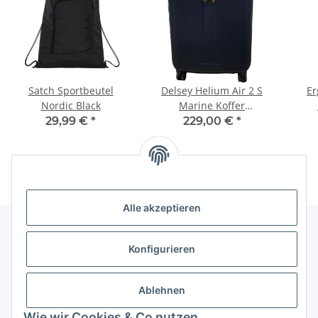
Satch Sportbeutel
Delsey Helium Air 2 S
Er
Nordic Black
Marine Koffer
00161180322
29,99 €
*
229,00 €
*
Alle akzeptieren
Konfigurieren
Informationen
Ablehnen
Gesetzliche Informationen
Wie wir Cookies & Co nutzen