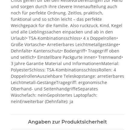
Chios gehen dir bei den Reisevorbereitungen zur Hand
und sorgen durch ihre clevere Innenaufteilung auch
noch für perfekte Ordnung. Zeitlos, praktisch,
funktional und so schön leicht – das perfekte
Weichgepäck für die Familie. Also ruckzuck, Kind, Kegel
und alle Lieblingssachen einpacken und ab in den
Urlaub!• TSA-Kombinationsschloss• 4 x Doppelrollen•
Große Vortasche• Arretierbares Leichtmetallgestänge•
Dehnfalte• Kantenschutz• Bodengriff• Tragegriff oben
und seitlich• Einstellbare Packgurte innen• Trennwand•
3 Jahre Garantie Material und InformationenMaterial:
PolyesterSchloss: TSA-KombinationsschlossRollen: 4
DoppelrollenAusziehbare Teleskopstange: arretierbares
Leichtmetall-GestängeTragegriff: ergonomische
Oberhand- und SeitenhandgriffeSeparates
Wäschefach: neinGepolstertes Laptopfach:
neinErweiterbar (Dehnfalte): ja
Angaben zur Produktsicherheit