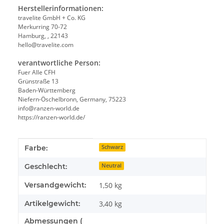
Herstellerinformationen:
travelite GmbH + Co. KG
Merkurring 70-72
Hamburg, , 22143
hello@travelite.com
verantwortliche Person:
Fuer Alle CFH
Grünstraße 13
Baden-Württemberg
Niefern-Öschelbronn, Germany, 75223
info@ranzen-world.de
https://ranzen-world.de/
Produkteigenschaft
Wert
Farbe:
Schwarz
Geschlecht:
Neutral
Versandgewicht:
1,50 kg
Artikelgewicht:
3,40
kg
Abmessungen (