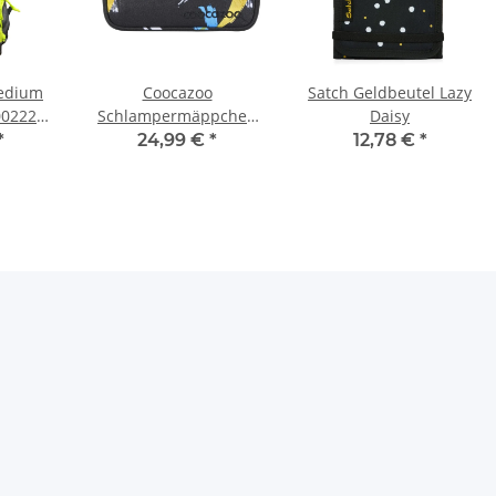
Medium
Coocazoo
Satch Geldbeutel Lazy
002224
Schlampermäppchen
Daisy
Melange
Crazy Artnight
*
24,99 €
*
12,78 €
*