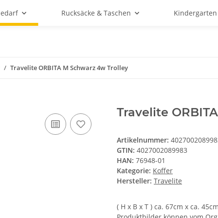
bedarf
Rucksäcke & Taschen
Kindergarten
Travelite ORBITA M Schwarz 4w Trolley
Travelite ORBIT
Artikelnummer:
402700208998
GTIN:
4027002089983
HAN:
76948-01
Kategorie:
Koffer
Hersteller:
Travelite
( H x B x T ) ca. 67cm x ca. 45
Produktbilder können vom Orgin