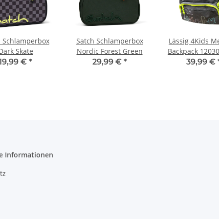
h Schlamperbox
Satch Schlamperbox
Lässig 4Kids 
Dark Skate
Nordic Forest Green
Backpack 1203
About Freinds 
19,99 €
*
29,99 €
*
39,99 €
Grey
e Informationen
tz