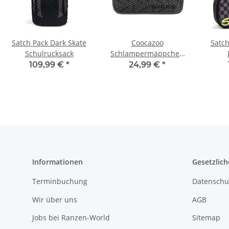
Satch Pack Dark Skate
Coocazoo
Satc
Schulrucksack
Schlampermäppchen
Black Carbon
109,99 €
*
24,99 €
*
Informationen
Gesetzlich
Terminbuchung
Datenschu
Wir über uns
AGB
Jobs bei Ranzen-World
Sitemap