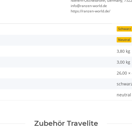
Niefern-Öschelbronn, Germany, 752
info@ranzen-world.de
https://ranzen-world.de/
Schwarz
Neutral
3,80 kg
3,00
kg
26,00 ×
schwar
neutral
Zubehör Travelite