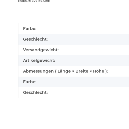
hello@travelite.com
Produkteigenschaft
Wert
Farbe:
Geschlecht:
Versandgewicht:
Artikelgewicht:
Abmessungen ( Länge × Breite × Höhe ):
Farbe:
Geschlecht: