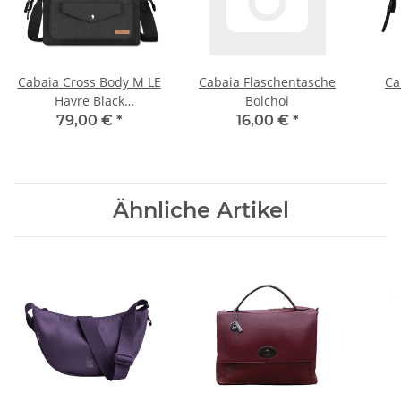
Cabaia Cross Body M LE
Cabaia Flaschentasche
Ca
Havre Black
Bolchoi
Umhängetasche
79,00 €
*
16,00 €
*
Ähnliche Artikel