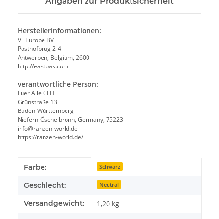
Angaben zur Produktsicherheit
Herstellerinformationen:
VF Europe BV
Posthofbrug 2-4
Antwerpen, Belgium, 2600
http://eastpak.com
verantwortliche Person:
Fuer Alle CFH
Grünstraße 13
Baden-Württemberg
Niefern-Öschelbronn, Germany, 75223
info@ranzen-world.de
https://ranzen-world.de/
Produkteigenschaft
Wert
Farbe:
Schwarz
Geschlecht:
Neutral
Versandgewicht:
1,20 kg