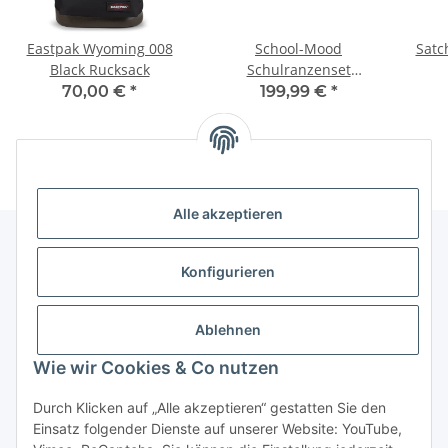
Eastpak Wyoming 008
School-Mood
Satc
Black Rucksack
Schulranzenset
Champion Elias
70,00 €
*
199,99 €
*
(Rennwagen)
Alle akzeptieren
Konfigurieren
Informationen
Ablehnen
Gesetzliche Informationen
Wie wir Cookies & Co nutzen
Vertrag widerrufen
Durch Klicken auf „Alle akzeptieren“ gestatten Sie den
Einsatz folgender Dienste auf unserer Website: YouTube,