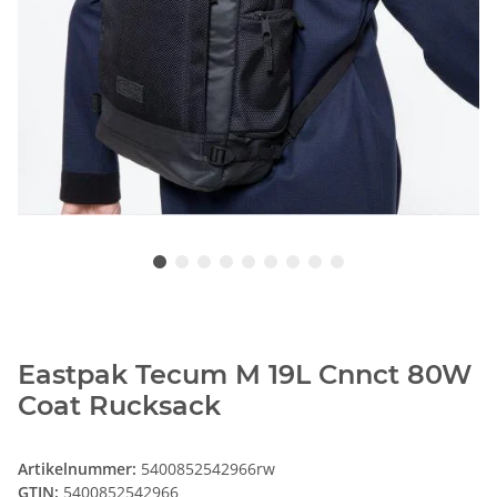
Eastpak Tecum M 19L Cnnct 80W
Coat Rucksack
Artikelnummer:
5400852542966rw
GTIN:
5400852542966