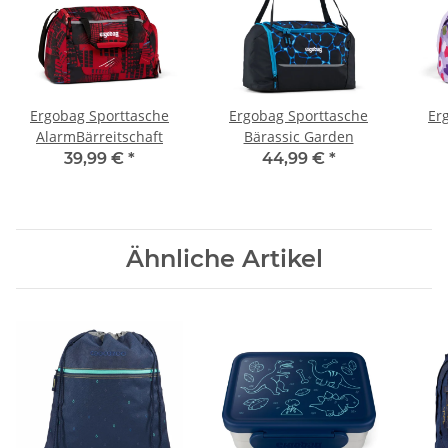
Ergobag Sporttasche
Ergobag Sporttasche
Er
AlarmBärreitschaft
Bärassic Garden
39,99 €
*
44,99 €
*
Ähnliche Artikel