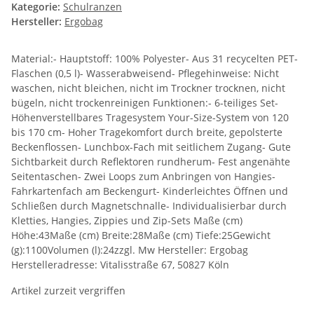
Kategorie:
Schulranzen
Hersteller:
Ergobag
Material:- Hauptstoff: 100% Polyester- Aus 31 recycelten PET-
Flaschen (0,5 l)- Wasserabweisend- Pflegehinweise: Nicht
waschen, nicht bleichen, nicht im Trockner trocknen, nicht
bügeln, nicht trockenreinigen Funktionen:- 6-teiliges Set-
Höhenverstellbares Tragesystem Your-Size-System von 120
bis 170 cm- Hoher Tragekomfort durch breite, gepolsterte
Beckenflossen- Lunchbox-Fach mit seitlichem Zugang- Gute
Sichtbarkeit durch Reflektoren rundherum- Fest angenähte
Seitentaschen- Zwei Loops zum Anbringen von Hangies-
Fahrkartenfach am Beckengurt- Kinderleichtes Öffnen und
Schließen durch Magnetschnalle- Individualisierbar durch
Kletties, Hangies, Zippies und Zip-Sets Maße (cm)
Höhe:43Maße (cm) Breite:28Maße (cm) Tiefe:25Gewicht
(g):1100Volumen (l):24zzgl. Mw Hersteller: Ergobag
Herstelleradresse: Vitalisstraße 67, 50827 Köln
Artikel zurzeit vergriffen