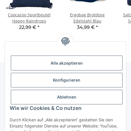
Coocazoo Sportbeutel
Ergobag Brotdose
Sat
Happy Raindrops
Edelstahl Blau
S
22,99 €
*
34,99 €
*
Alle akzeptieren
Konfigurieren
Informationen
Ablehnen
Gesetzliche Informationen
Wie wir Cookies & Co nutzen
Vertrag widerrufen
Durch Klicken auf „Alle akzeptieren“ gestatten Sie den
Einsatz folgender Dienste auf unserer Website: YouTube,