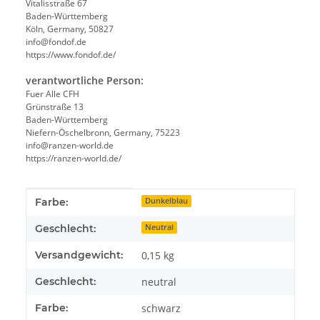
Vitalisstraße 67
Baden-Württemberg
Köln, Germany, 50827
info@fondof.de
https://www.fondof.de/
verantwortliche Person:
Fuer Alle CFH
Grünstraße 13
Baden-Württemberg
Niefern-Öschelbronn, Germany, 75223
info@ranzen-world.de
https://ranzen-world.de/
Produkteigenschaft
Wert
Farbe:
Dunkelblau
Geschlecht:
Neutral
Versandgewicht:
0,15 kg
Geschlecht:
neutral
Farbe:
schwarz