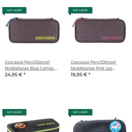
AUF LAGER
AUF LAGER
Coocazoo PencilDenzel
Coocazoo PencilDenzel
MixMelange Blue Camou
MixMelange Pink Leo
Schlampermäppchen
Schlampermäppchen
24,95 €
*
19,95 €
*
AUF LAGER
AUF LAGER