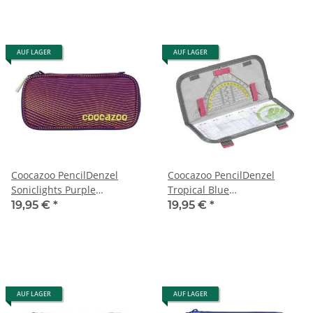
AUF LAGER
AUF LAGER
Coocazoo PencilDenzel
Coocazoo PencilDenzel
Soniclights Purple
Tropical Blue
Schlampermäppchen
Schlampermäppchen
19,95 €
*
19,95 €
*
AUF LAGER
AUF LAGER