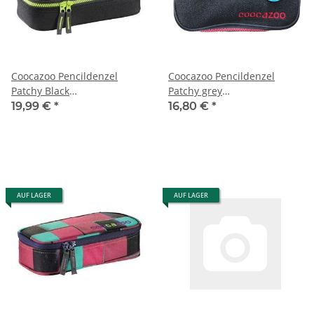
Coocazoo Pencildenzel
Coocazoo Pencildenzel
Patchy Black
Patchy grey
Schlampermäppchen
Schlampermäppchen
19,99 €
*
16,80 €
*
AUF LAGER
AUF LAGER