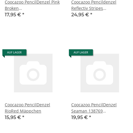
Coocazoo PencilDenzel Pink
Coocazoo Pencildenzel
Broken
Reflectiv Stripes
Schlampermäppchen
Schlampermäppchen
17,95 €
*
24,95 €
*
AUF LAGER
AUF LAGER
Coocazoo PencilDenzel
Coocazoo PencilDenzel
RioRed Mäppchen
Seaman 138769
Schlampermäppchen
15,95 €
*
19,95 €
*