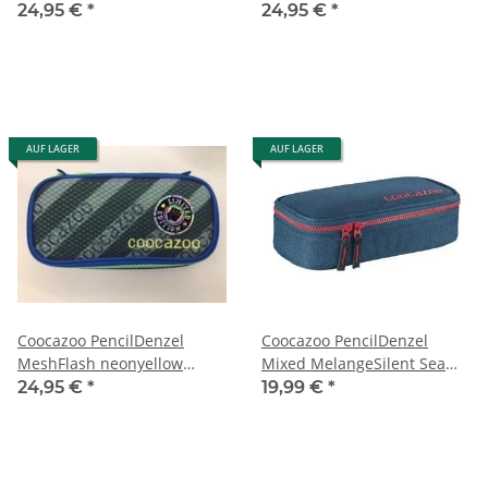
188133
Schlampermäppchen
24,95 €
*
24,95 €
*
Schlampermäppchen
AUF LAGER
AUF LAGER
Coocazoo PencilDenzel
Coocazoo PencilDenzel
MeshFlash neonyellow
Mixed MelangeSilent Sea
Schlampermäppchen
Schlampermäppchen
24,95 €
*
19,99 €
*