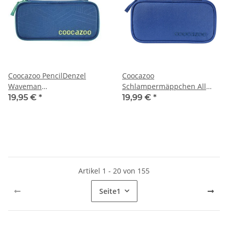
Coocazoo PencilDenzel
Coocazoo
Waveman
Schlampermäppchen All
Schlampermäppchen
Blue
19,95 €
*
19,99 €
*
Artikel 1 - 20 von 155
Seite
1