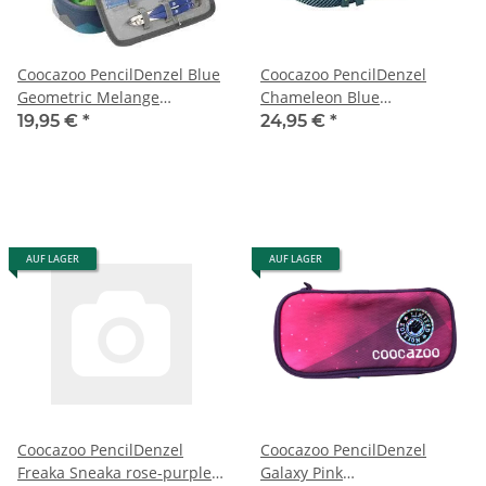
Coocazoo PencilDenzel Blue
Coocazoo PencilDenzel
Geometric Melange
Chameleon Blue
Schlampermäppchen
FreakaSneaker
19,95 €
*
24,95 €
*
Schlampermäppchen
AUF LAGER
AUF LAGER
Coocazoo PencilDenzel
Coocazoo PencilDenzel
Freaka Sneaka rose-purple
Galaxy Pink