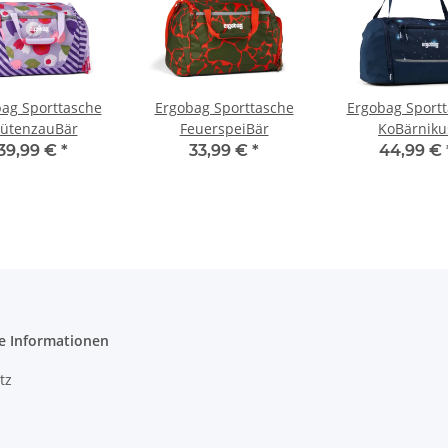
ag Sporttasche
Ergobag Sporttasche
Ergobag Sport
lütenzauBär
FeuerspeiBär
KoBärniku
39,99 €
*
33,99 €
*
44,99 €
e Informationen
tz