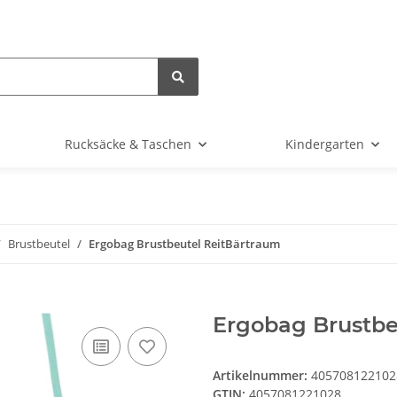
Rucksäcke & Taschen
Kindergarten
Brustbeutel
Ergobag Brustbeutel ReitBärtraum
Ergobag Brustbe
Artikelnummer:
405708122102
GTIN:
4057081221028