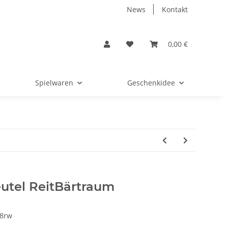
News
Kontakt
0,00 €
Spielwaren
Geschenkidee
utel ReitBärtraum
8rw