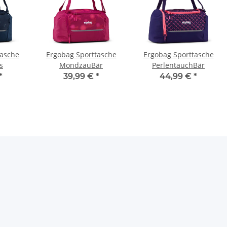
tasche
Ergobag Sporttasche
Ergobag Sporttasche
s
MondzauBär
PerlentauchBär
*
39,99 €
*
44,99 €
*