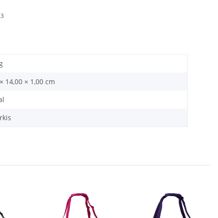
23
g
× 14,00 × 1,00 cm
al
rkis