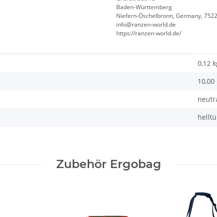
Baden-Württemberg
Niefern-Öschelbronn, Germany, 752
info@ranzen-world.de
https://ranzen-world.de/
0,12
k
10,00 
neutr
helltü
Zubehör Ergobag