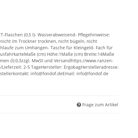
PET-Flaschen (0,5 l)- Wasserabweisend- Pflegehinweise:
nicht im Trockner trocknen, nicht bügeln, nicht
chlaufe zum Umhängen- Tasche für Kleingeld- Fach für
. BusfahrkarteMaße (cm) Höhe:1Maße (cm) Breite:14Maße
lumen (l):0,3zzgl. MwSt und Versandhttps://www.ranzen-
ieferzeit: 2-5 TageHersteller: ErgobagHerstelleradresse:
rstellerkontakt: info@fondof.deEmail: info@fondof.de
Frage zum Artikel