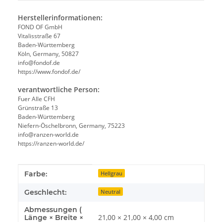
Herstellerinformationen:
FOND OF GmbH
Vitalisstraße 67
Baden-Württemberg
Köln, Germany, 50827
info@fondof.de
https://www.fondof.de/
verantwortliche Person:
Fuer Alle CFH
Grünstraße 13
Baden-Württemberg
Niefern-Öschelbronn, Germany, 75223
info@ranzen-world.de
https://ranzen-world.de/
Produkteigenschaft
Wert
Farbe:
Hellgrau
Geschlecht:
Neutral
Abmessungen (
21,00 × 21,00 × 4,00 cm
Länge × Breite ×