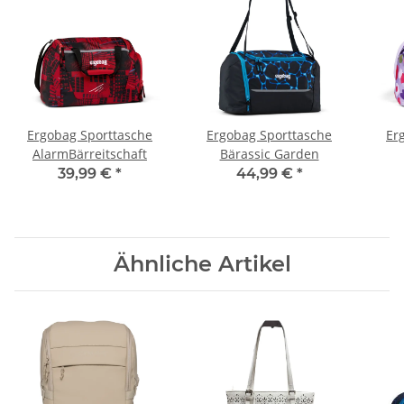
Ergobag Sporttasche
Ergobag Sporttasche
Er
AlarmBärreitschaft
Bärassic Garden
39,99 €
*
44,99 €
*
Ähnliche Artikel