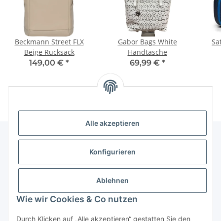
Beckmann Street FLX
Gabor Bags White
Sa
Beige Rucksack
Handtasche
149,00 €
*
69,99 €
*
Alle akzeptieren
Konfigurieren
Informationen
Ablehnen
Gesetzliche Informationen
Wie wir Cookies & Co nutzen
Vertrag widerrufen
Durch Klicken auf „Alle akzeptieren“ gestatten Sie den