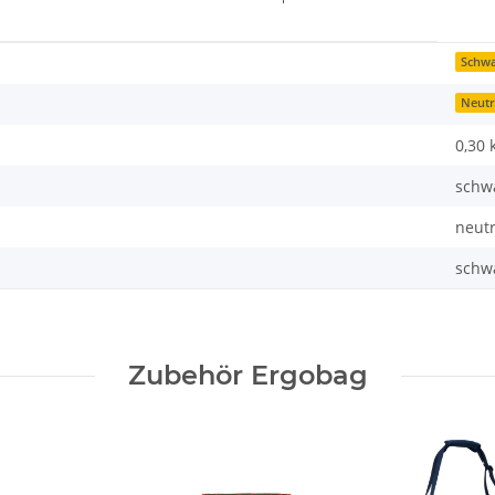
Schwa
Neutr
0,30 
schw
neutr
schw
Zubehör Ergobag