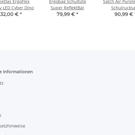
ieDas ErgoFlex
Ergobag Schultüte
Satch Air Purpl
iv LED Cyber Dino
Super ReflektBär
Schulrucks
232,00 €
*
79,99 €
*
90,99 €
e Informationen
tz
m
setzhinweise