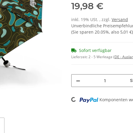
19,98 €
inkl. 19% USt. , zzgl.
Versand
Unverbindliche Preisempfehlun
(Sie sparen
20.05%
, also
5,01 €
)
Sofort verfügbar
Lieferzeit:
2 - 5 Werktage
(DE - Ausla
S
Loading...
Komponenten wer