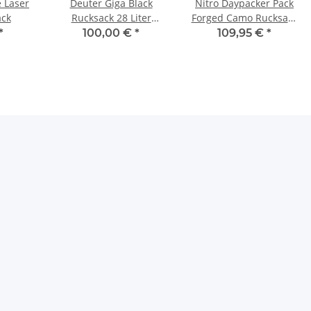
e Laser
Deuter Giga Black
Nitro Daypacker Pack
ack
Rucksack 28 Liter
Forged Camo Rucksack
3812321-17000-0
1181878064
*
100,00 €
*
109,95 €
*