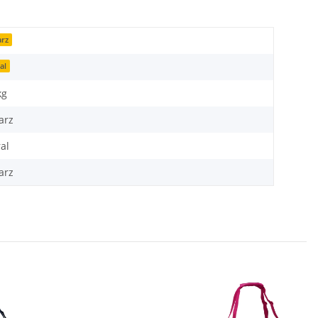
rz
al
kg
arz
al
arz