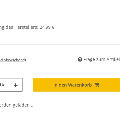
g des Herstellers
:
24,99 €
Frage zum Artikel
nd abweichend)
tk
In den Warenkorb
den geladen ...