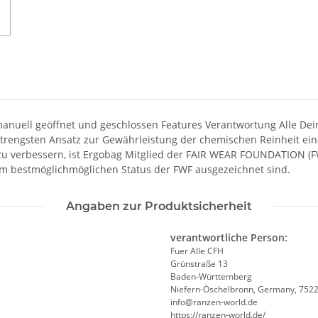
manuell geöffnet und geschlossen Features Verantwortung Alle De
 strengsten Ansatz zur Gewährleistung der chemischen Reinheit ei
zu verbessern, ist Ergobag Mitglied der FAIR WEAR FOUNDATION (F
m bestmöglichmöglichen Status der FWF ausgezeichnet sind.
Angaben zur Produktsicherheit
verantwortliche Person:
Fuer Alle CFH
Grünstraße 13
Baden-Württemberg
Niefern-Öschelbronn, Germany, 752
info@ranzen-world.de
https://ranzen-world.de/