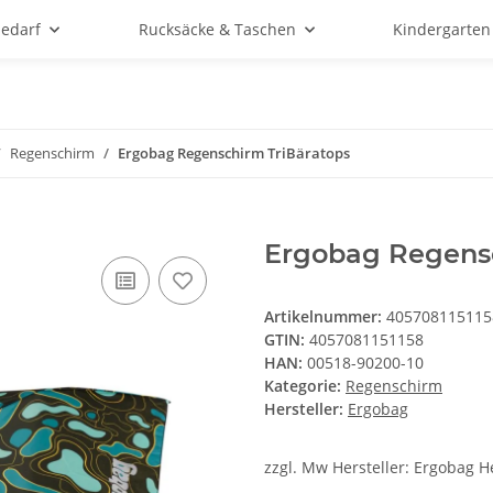
bedarf
Rucksäcke & Taschen
Kindergarten
Regenschirm
Ergobag Regenschirm TriBäratops
Ergobag Regensc
Artikelnummer:
405708115115
GTIN:
4057081151158
HAN:
00518-90200-10
Kategorie:
Regenschirm
Hersteller:
Ergobag
zzgl. Mw Hersteller: Ergobag He