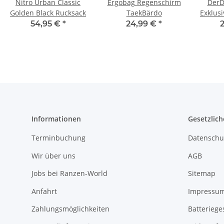
Nitro Urban Classic
Ergobag Regenschirm
DerD
Golden Black Rucksack
TaekBärdo
Exklus
54,95 €
*
24,99 €
*
Informationen
Gesetzlich
Terminbuchung
Datenschu
Wir über uns
AGB
Jobs bei Ranzen-World
Sitemap
Anfahrt
Impressu
Zahlungsmöglichkeiten
Batteriege