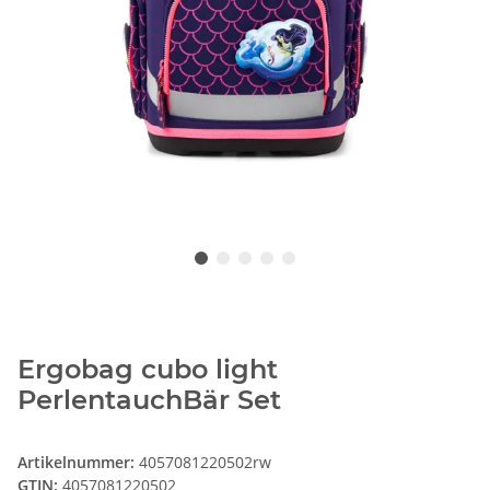
Ergobag cubo light
PerlentauchBär Set
Artikelnummer:
4057081220502rw
GTIN:
4057081220502