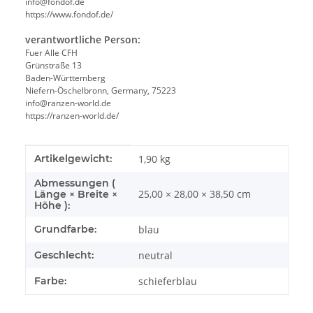
info@fondof.de
https://www.fondof.de/
verantwortliche Person:
Fuer Alle CFH
Grünstraße 13
Baden-Württemberg
Niefern-Öschelbronn, Germany, 75223
info@ranzen-world.de
https://ranzen-world.de/
Produkteigenschaft
Wert
Artikelgewicht:
1,90
kg
Abmessungen (
25,00 × 28,00 × 38,50 cm
Länge × Breite ×
Höhe ):
Grundfarbe:
blau
Geschlecht:
neutral
Farbe:
schieferblau