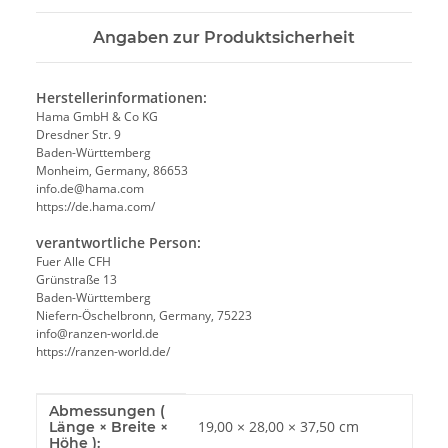
Angaben zur Produktsicherheit
Herstellerinformationen:
Hama GmbH & Co KG
Dresdner Str. 9
Baden-Württemberg
Monheim, Germany, 86653
info.de@hama.com
https://de.hama.com/
verantwortliche Person:
Fuer Alle CFH
Grünstraße 13
Baden-Württemberg
Niefern-Öschelbronn, Germany, 75223
info@ranzen-world.de
https://ranzen-world.de/
Abmessungen (
Produkteigenschaft
Wert
19,00 × 28,00 × 37,50 cm
Länge × Breite ×
Höhe ):