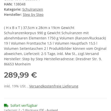
HAN:
138048
Kategorie:
Schulranzen
Hersteller:
Step by Step
( H x B x T ) 37,5cm x 28cm x 19cm Gewicht
Schulranzenkorpus 990 g Gewicht Schulranzen mit
abnehmbaren Elementen 1750 g Volumen (Ranzen/Rucksack)
19 l Volumen Fronttasche 1,5 l Volumen Hauptfach 15,5 l
Volumen Seitentaschen 2 l Produktbilder können vom Orginal
abweichen, Lieferzeit: 2-5 Tage, inkl. Mw St., zzgl.Versand
Hersteller: Step by Step Herstelleradresse: Dresdner Str. 9,
86653 Monheim
289,99 €
inkl. 19% USt. ,
Versandkostenfreie Lieferung
Sofort verfügbar
Lieferzeit:
2 - 5 Werktage
(DE - Ausland